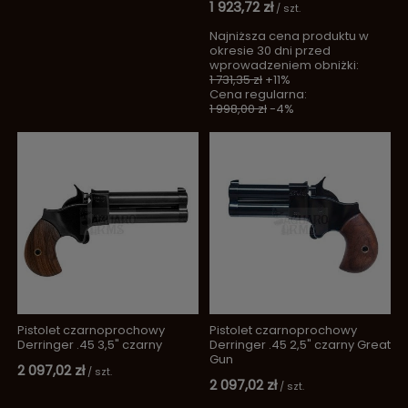
1 923,72 zł
/
szt.
Najniższa cena produktu w
okresie 30 dni przed
wprowadzeniem obniżki:
1 731,35 zł
+11%
Cena regularna:
1 998,00 zł
-4%
Pistolet czarnoprochowy
Pistolet czarnoprochowy
Derringer .45 3,5" czarny
Derringer .45 2,5" czarny Great
Gun
2 097,02 zł
/
szt.
2 097,02 zł
/
szt.