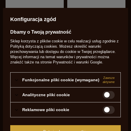
Derringer Unicorn .45 3,0"
Derringer Unicorn .45 2,5"
Great Gun
Great Gun
Konfiguracja zgód
990,00 zł
990,00 zł
/
szt.
/
szt.
Dbamy o Twoją prywatność
Sklep korzysta z plików cookie w celu realizacji usług zgodnie z
Polityką dotyczącą cookies
. Możesz określić warunki
przechowywania lub dostępu do cookie w Twojej przeglądarce.
Więcej informacji na temat warunków i prywatności można
znaleźć także na stronie
Prywatność i warunki Google
.
Zawsze
Funkcjonalne pliki cookie (wymagane)
aktywne
Analityczne pliki cookie
Pistolet czarnoprochowy
Pistolet czarnoprochowy
Derringer .45 4" czarny Great
Derringer 9mm 2,5"
Gun
1 798,00 zł
Reklamowe pliki cookie
/
szt.
2 131,97 zł
/
szt.
PROMOCJA