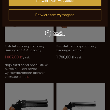
Potwierdzam wszystkie
POLECANY
Potwierdzam wymagane
Pistolet czarnoprochowy
Pistolet czarnoprochowy
Derringer .54 4" czarny
Derringer 9mm 3"
1 807,00 zł
1 798,00 zł
/
szt.
/
szt.
Najniższa cena produktu w
okresie 30 dni przed
wprowadzeniem obniżki:
2 250,00 zł
-19%