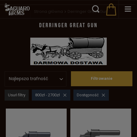
Wstecz
Strona główna
Derringer Great Gun
DERRINGER GREAT GUN
Najlepsza trafność
Filtrowanie
Usuń filtry
800zł - 2700zł
Dostępność