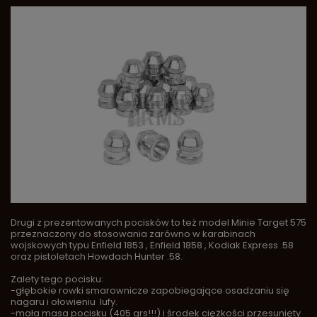
Drugi z prezentowanych pocisków to też model Minie Target 575
przeznaczony do stosowania zarówno w karabinach
wojskowych typu Enfield 1853 , Enfield 1858 , Kodiak Express .58
oraz pistoletach Howdach Hunter .58.
Zalety tego pocisku:
-głębokie rowki smarownicze zapobiegające osadzaniu się
nagaru i ołowieniu lufy.
-mała masa pocisku (405 grs!!!) i środek ciężkości przesunięty