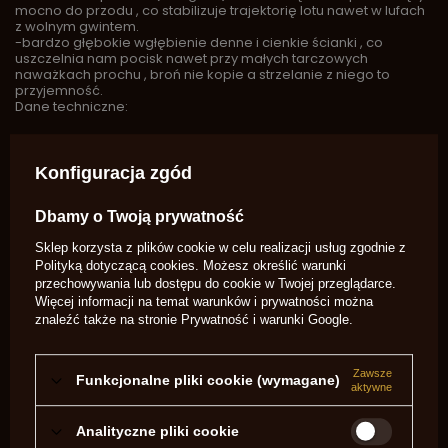
mocno do przodu , co stabilizuje trajektorię lotu nawet w lufach
z wolnym gwintem.
-bardzo głębokie wgłębienie denne i cienkie ścianki , co
uszczelnia nam pocisk nawet przy małych tarczowych
naważkach prochu , broń nie kopie a strzelanie z niego to
przyjemność.
Dane techniczne:
Waga 405grs, najlżejsze pociski osiągalne na rynku , są celne
nawet w lufach z gwintem 1-66'' i 1-72".
Konfiguracja zgód
Długość pocisku 24,00 mm.
Dbamy o Twoją prywatność
Głębokość wgłębienia 8,5 mm.
Sklep korzysta z plików cookie w celu realizacji usług zgodnie z
Polityką dotyczącą cookies
. Możesz określić warunki
przechowywania lub dostępu do cookie w Twojej przeglądarce.
Więcej informacji na temat warunków i prywatności można
znaleźć także na stronie
Prywatność i warunki Google
.
Zawsze
Funkcjonalne pliki cookie (wymagane)
aktywne
Analityczne pliki cookie