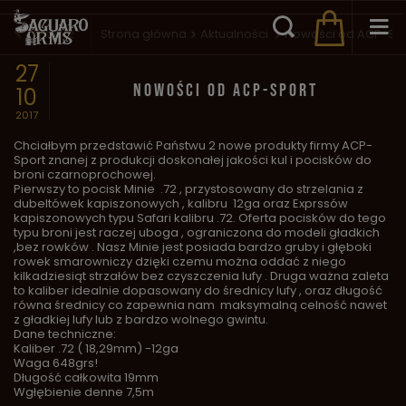
Wstecz
Strona główna
Aktualności
Nowości od ACP-Sp
27
NOWOŚCI OD ACP-SPORT
10
2017
Chciałbym przedstawić Państwu 2 nowe produkty firmy ACP-
Sport znanej z produkcji doskonałej jakości kul i pocisków do
broni czarnoprochowej.
Pierwszy to pocisk Minie .72 , przystosowany do strzelania z
dubeltówek kapiszonowych , kalibru 12ga oraz Exprssów
kapiszonowych typu Safari kalibru .72. Oferta pocisków do tego
typu broni jest raczej uboga , ograniczona do modeli gładkich
,bez rowków . Nasz Minie jest posiada bardzo gruby i głęboki
rowek smarowniczy dzięki czemu można oddać z niego
kilkadziesiąt strzałów bez czyszczenia lufy . Druga ważna zaleta
to kaliber idealnie dopasowany do średnicy lufy , oraz długość
równa średnicy co zapewnia nam maksymalną celność nawet
z gładkiej lufy lub z bardzo wolnego gwintu.
Dane techniczne:
Kaliber .72 ( 18,29mm) -12ga
Waga 648grs!
Długość całkowita 19mm
Wgłębienie denne 7,5m