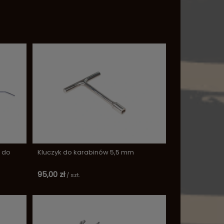
a do
Kluczyk do karabinów 5,5 mm
95,00 zł
/
szt.