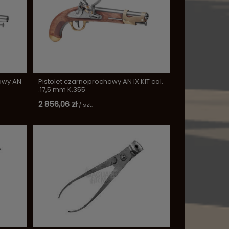
kowy AN
Pistolet czarnoprochowy AN IX KIT cal.
.17,5 mm K.355
2 856,06 zł
/
szt.