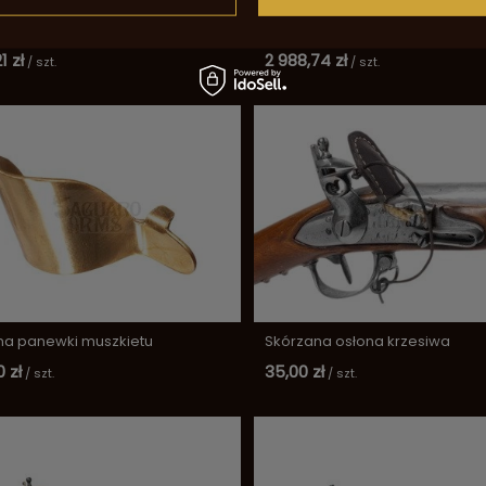
aw akcesoriów do broni
Pistolet czarnoprochowy skałk
kowej USA513
XIII cal .69 Pedersoli
1 zł
2 988,74 zł
/
szt.
/
szt.
na panewki muszkietu
Skórzana osłona krzesiwa
 zł
35,00 zł
/
szt.
/
szt.