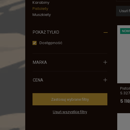
Karabiny
Pistolety
Usuń fi
Muszkiety
NOW
POKAŻ TYLKO
Dostępność
MARKA
CENA
Pisto
S.327
Zastosuj wybrane filtry
5 118
Usuń wszystkie filtry