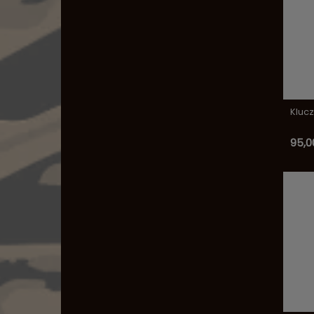
Kluc
95,00