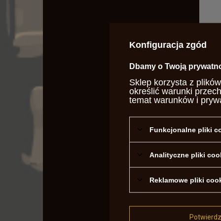
Konfiguracja zgód
Dbamy o Twoją prywatn
Sklep korzysta z plików
Kulol
określić warunki przec
155,0
temat warunków i pryw
Funkcjonalne pliki 
Analityczne pliki coo
Reklamowe pliki coo
Potwierd