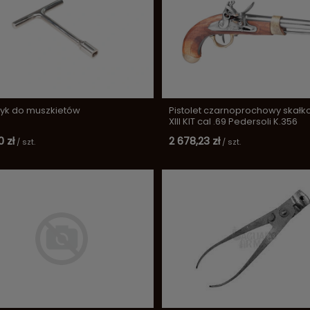
zyk do muszkietów
Pistolet czarnoprochowy skał
XIII KIT cal .69 Pedersoli K.356
 zł
2 678,23 zł
/
szt.
/
szt.