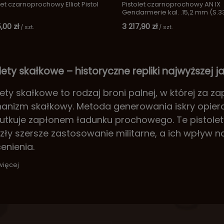
let czarnoprochowy Elliot Pistol
Pistolet czarnoprochowy AN IX
Gendarmerie kal. .15,2 mm (S.3
,00 zł
3 217,90 zł
/
szt.
/
szt.
lety skałkowe – historyczne repliki najwyższej j
lety skałkowe to rodzaj broni palnej, w której za 
nizm skałkowy. Metoda generowania iskry opiera s
utkuje zapłonem ładunku prochowego. Te pistolety
zły szersze zastosowanie militarne, a ich wpływ na
enienia.
więcej