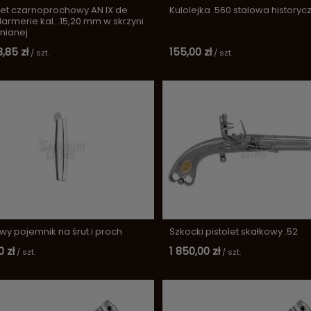
let czarnoprochowy AN IX de
Kulolejka .560 stalowa historyc
rmerie kal. .15,20 mm w skrzyni
nianej
,85 zł
155,00 zł
/
szt.
/
szt.
wy pojemnik na śrut i proch
Szkocki pistolet skałkowy .52
 zł
1 850,00 zł
/
szt.
/
szt.