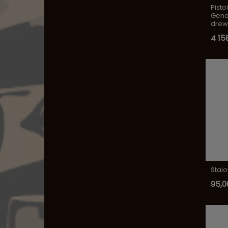
Pisto
Genda
drew
4 158
Stalo
95,00