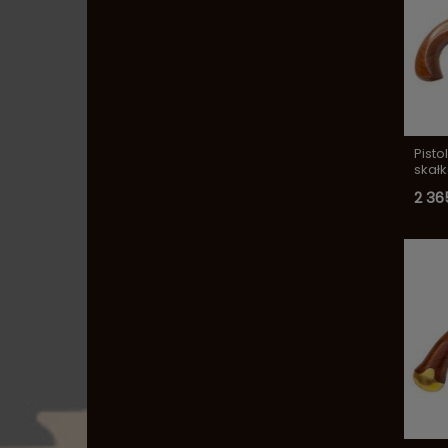
Pist
skałk
2 36