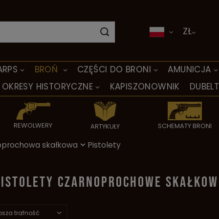
ZŁ
ARPS
BROŃ
CZĘŚCI DO BRONI
AMUNICJA
OKRESY HISTORYCZNE
KAPISZONOWNIK
DUBEL
REWOLWERY
SCHEMATY BRONI
ARTYKUŁY
oprochowa skałkowa
Pistolety
PISTOLETY CZARNOPROCHOWE SKAŁKOW
psza trafność