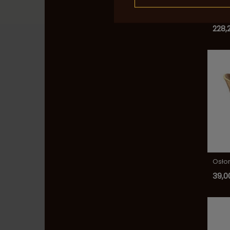
Zest
skał
228,2
Osło
39,00