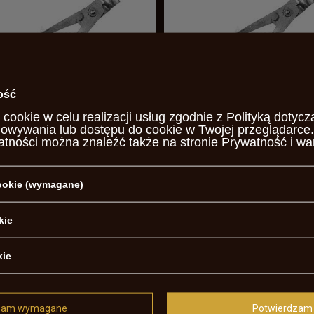
ość
 cookie w celu realizacji usług zgodnie z
Polityką dotycz
ejka .490 stalowa historyczna
Kulolejka .570 stalowa historyc
howywania lub dostępu do cookie w Twojej przeglądarce.
0 zł
155,00 zł
atności można znaleźć także na stronie
Prywatność i wa
/
szt.
/
szt.
cookie (wymagane)
kie
kie
zam wymagane
Potwierdzam 