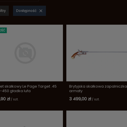
ltry
Dostępność
OŚĆ
let skałkowy Le Page Target .45
Brytyjska skałkowa zapalniczk
-450 gładka lufa
armaty
,90 zł
3 499,00 zł
/
szt.
/
szt.