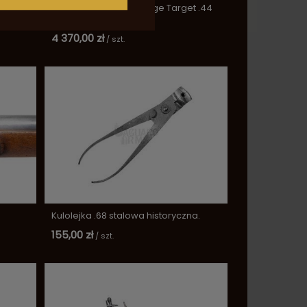
owy An
Pistolet skałkowy Le Page Target .44
S.327
4 370,00 zł
/
szt.
Kulolejka .68 stalowa historyczna.
155,00 zł
/
szt.