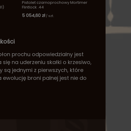
Pistolet czarnoprochowy Mortimer
31)
Flintlock .44
5 054,60 zł
/
szt.
akości
zapłon prochu odpowiedzialny jest
ię na uderzeniu skałki o krzesiwo,
 są jednymi z pierwszych, które
 ewolucję broni palnej jest nie do