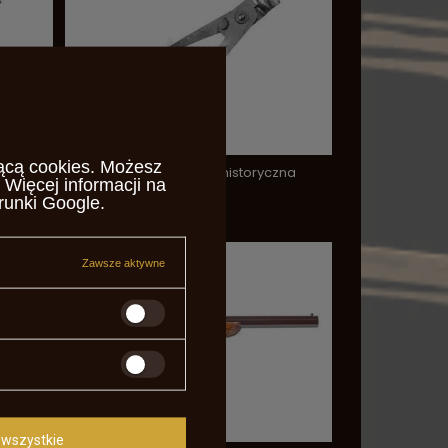
ącą cookies
. Możesz
zna
Kulolejka .675 stalowa historyczna
 Więcej informacji na
155,00 zł
runki Google
.
/
szt.
Zawsze aktywne
wszystkie