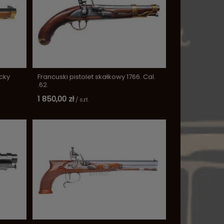
cky
Francuski pistolet skałkowy 1766. Cal.
.62.
1 850,00 zł
/
szt.