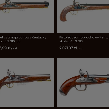
olet czarnoprochowy Kentucky
Pistolet czarnoprochowy Kentu
a 50 S.310-50
skałka 45 S.310
5,99 zł
2 071,87 zł
/
szt.
/
szt.