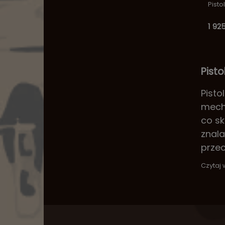
Pisto
1 925
Pisto
Pisto
mecha
co sk
znala
przec
Czytaj 