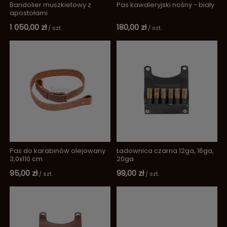
Bandolier muszkietowy z
Pas kawaleryjski nośny - biały
apostołami
1 050,00 zł
180,00 zł
/
szt.
/
szt.
Pas do karabinów olejowany
Ładownica czarna 12ga, 16ga,
3,0x110 cm
20ga
95,00 zł
99,00 zł
/
szt.
/
szt.