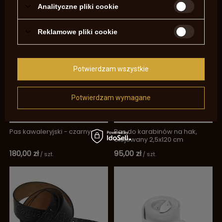
Analityczne pliki cookie
195,00 zł
195,00 zł
/
szt.
/
szt.
Reklamowe pliki cookie
Potwierdzam wszystkie
Potwierdzam wymagane
Pas kawaleryjski - czarny
Pas do karabinów na hak,
olejowany 2,5x120 cm
180,00 zł
95,00 zł
/
szt.
/
szt.