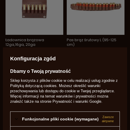
Ładownica brązowa
Pas brąz śrutowy L (95-125
12ga,16ga, 20ga
cm)
99,00 zł
195,00 zł
/
szt.
/
szt.
Konfiguracja zgód
Dbamy o Twoją prywatność
Sklep korzysta z plików cookie w celu realizacji usług zgodnie z
Polityką dotyczącą cookies
. Możesz określić warunki
przechowywania lub dostępu do cookie w Twojej przeglądarce.
Więcej informacji na temat warunków i prywatności można
znaleźć także na stronie
Prywatność i warunki Google
.
Zawsze
Funkcjonalne pliki cookie (wymagane)
aktywne
Pas czarny śrutowy M (75-110
Pas brąz śrutowy M (75-110
cm)
cm)