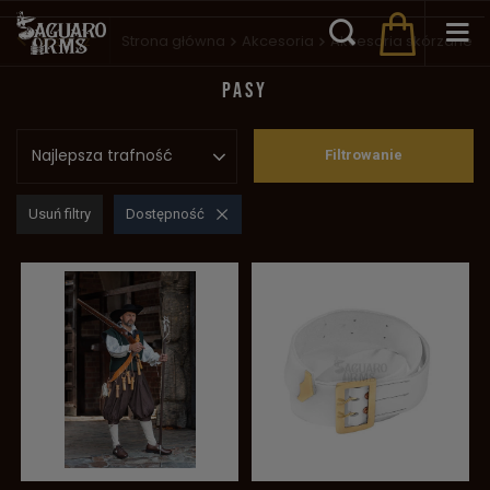
Wstecz
Strona główna
Akcesoria
Akcesoria skórzane
PASY
Najlepsza trafność
Filtrowanie
Usuń filtry
Dostępność