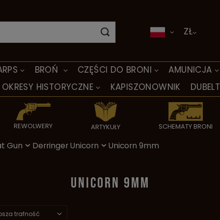
ZŁ
ARPS
BROŃ
CZĘŚCI DO BRONI
AMUNICJA
OKRESY HISTORYCZNE
KAPISZONOWNIK
DUBEL
REWOLWERY
SCHEMATY BRONI
ARTYKUŁY
at Gun
Derringer Unicorn
Unicorn 9mm
UNICORN 9MM
psza trafność