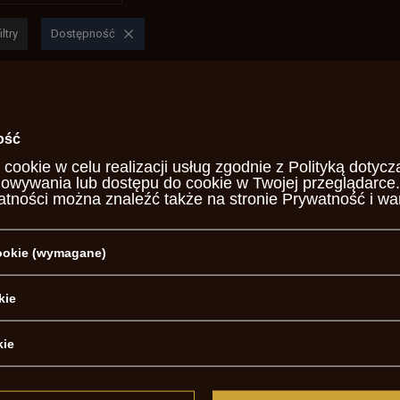
ltry
Dostępność
ość
 cookie w celu realizacji usług zgodnie z
Polityką dotycz
howywania lub dostępu do cookie w Twojej przeglądarce.
atności można znaleźć także na stronie
Prywatność i wa
cookie (wymagane)
nger Unicorn 9 mm 3,5" Great
Derringer Unicorn 9mm 3,0" Gr
Gun
kie
00 zł
945,00 zł
/
szt.
/
szt.
kie