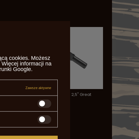
ącą cookies
. Możesz
 Więcej informacji na
runki Google
.
Zawsze aktywne
eat
Derringer Unicorn 9mm 2,5" Great
Gun
945,00 zł
/
szt.