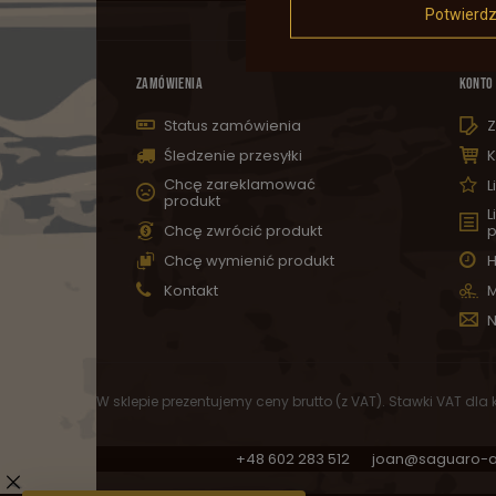
Potwierd
ZAMÓWIENIA
KONTO
Status zamówienia
Z
Śledzenie przesyłki
K
Chcę zareklamować
L
produkt
L
Chcę zwrócić produkt
p
Chcę wymienić produkt
H
Kontakt
M
N
W sklepie prezentujemy ceny brutto (z VAT).
Stawki VAT dla
+48 602 283 512
joan@saguaro-