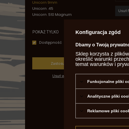
Unicorn 9mm
Unicorn .45
Usuń fi
Unicorn .510 Magnum
Konfiguracja zgód
POKAŻ TYLKO
Dostępność
Dbamy o Twoją prywatn
Sklep korzysta z plików
określić warunki przec
Zastosuj wybrane filtry
temat warunków i pryw
Usuń wszystkie filtry
Funkcjonalne pliki 
Derri
Gun
Analityczne pliki coo
945,
Reklamowe pliki coo