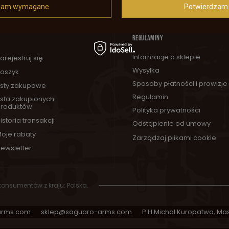
zam wymagane
Potwierdzam 
REGULAMINY
Informacje o sklepie
arejestruj się
Wysyłka
oszyk
Sposoby płatności i prowizje
isty zakupowe
Regulamin
ista zakupionych
roduktów
Polityka prywatności
istoria transakcji
Odstąpienie od umowy
oje rabaty
Zarządzaj plikami cookie
ewsletter
 konsumentów z kraju:
Polska
.
arms.com
sklep@saguaro-arms.com
P.H.Michał Kuropatwa
,
Mas