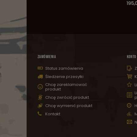
195,0
ZAMÓWIENIA
KONTO
Status zamówienia
Z
Śledzenie przesyłki
K
Chcę zareklamować
L
produkt
L
Chcę zwrócić produkt
p
Chcę wymienić produkt
H
Kontakt
M
N