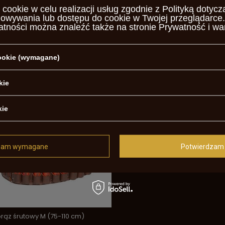
 cookie w celu realizacji usług zgodnie z
Polityką dotycz
howywania lub dostępu do cookie w Twojej przeglądarce.
atności można znaleźć także na stronie
Prywatność i wa
cookie (wymagane)
wnica brązowa 12ga,16ga, 20ga
Pas brąz śrutowy L (95-125 cm)
kie
 zł
195,00 zł
/
szt.
/
szt.
kie
zam wymagane
Potwierdzam 
rąz śrutowy M (75-110 cm)