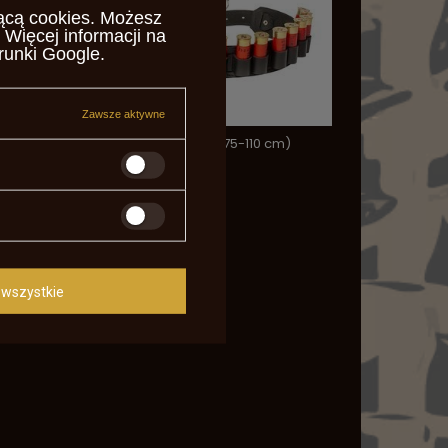
ącą cookies
. Możesz
 Więcej informacji na
runki Google
.
Zawsze aktywne
Pas czarny śrutowy M (75-110 cm)
195,00 zł
/
szt.
wszystkie