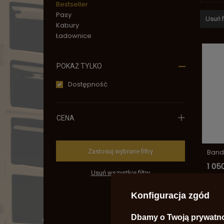
Bestseller
Pasy
Usuń fi
Kabury
Ładownice
POKAŻ TYLKO
Dostępność
CENA
Zastosuj wybrane filtry
Band
1 050
Usuń wszystkie filtry
Konfiguracja zgód
Dbamy o Twoją prywatn