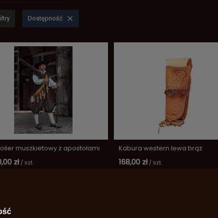
ltry
Dostępność
olier muszkietowy z apostołami
Kabura western lewa brąz
,00 zł
168,00 zł
/
szt.
/
szt.
ość