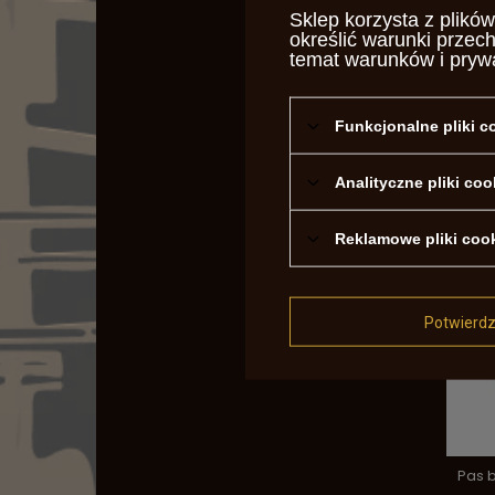
Sklep korzysta z plików
określić warunki przec
temat warunków i pryw
Funkcjonalne pliki 
Łado
Analityczne pliki coo
99,00
Reklamowe pliki coo
Potwierd
Pas b