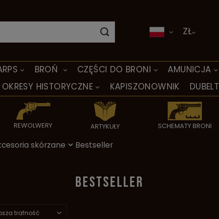
ZŁ
ARPS
BROŃ
CZĘŚCI DO BRONI
AMUNICJA
OKRESY HISTORYCZNE
KAPISZONOWNIK
DUBEL
REWOLWERY
SCHEMATY BRONI
ARTYKUŁY
cesoria skórzane
Bestseller
BESTSELLER
psza trafność