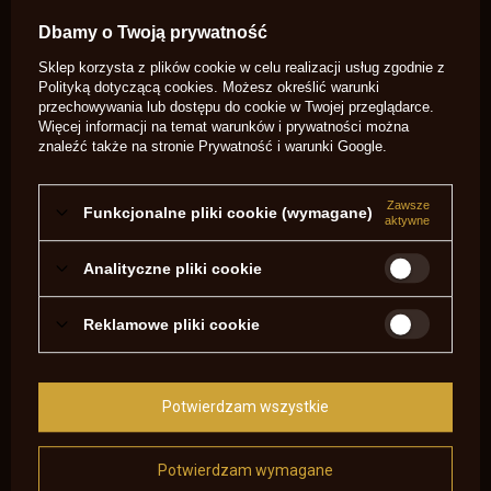
Dbamy o Twoją prywatność
Sklep korzysta z plików cookie w celu realizacji usług zgodnie z
Polityką dotyczącą cookies
. Możesz określić warunki
przechowywania lub dostępu do cookie w Twojej przeglądarce.
Więcej informacji na temat warunków i prywatności można
znaleźć także na stronie
Prywatność i warunki Google
.
Zawsze
Funkcjonalne pliki cookie (wymagane)
aktywne
Jag .69 USA534-69
Jag 45 USA 534-45
25,10 zł
21,28 zł
Analityczne pliki cookie
/
szt.
/
szt.
Reklamowe pliki cookie
Potwierdzam wszystkie
Potwierdzam wymagane