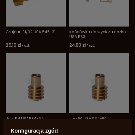
Grajcar .31/32 USA 545-31
Końcówka do wyciora oczko
USA 533
25,10 zł
24,80 zł
/
szt.
/
szt.
Jag .54 USA534-54
Jag 50 USA 534-50
25,10 zł
25,10 zł
/
szt.
/
szt.
Konfiguracja zgód