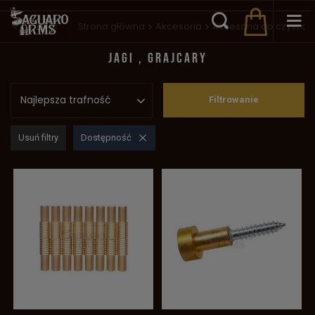
Wstecz
Strona główna
Akcesoria
Akcesoria do czyszcz
JAGI , GRAJCARY
Najlepsza trafność
Filtrowanie
Usuń filtry
Dostępność