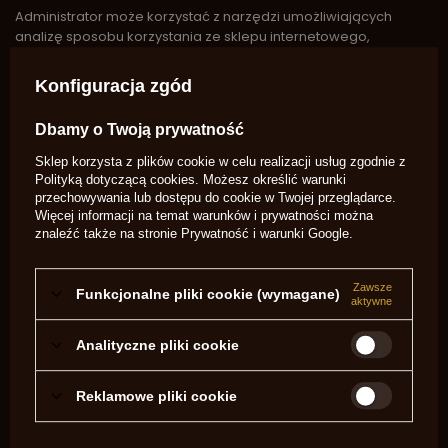
Administrator może korzystać z narzędzi umożliwiających
analizę sposobu korzystania ze sklepu internetowego,
prowadzenie statystyk, wysyłkę newsletterów, prezentowanie
rekomendacji produktowych, przypominanie o
Konfiguracja zgód
niedokończonych zakupach oraz usprawnianie obsługi
klientów.
Dbamy o Twoją prywatność
W związku z korzystaniem z powyższych narzędzi mogą być
Sklep korzysta z plików cookie w celu realizacji usług zgodnie z
wykorzystywane pliki cookies oraz podobne technologie
Polityką dotyczącą cookies
. Możesz określić warunki
pozwalające na prawidłowe funkcjonowanie sklepu, analizę
przechowywania lub dostępu do cookie w Twojej przeglądarce.
ruchu oraz prowadzenie działań marketingowych.
Więcej informacji na temat warunków i prywatności można
znaleźć także na stronie
Prywatność i warunki Google
.
Administrator może dokonywać analizy aktywności
użytkowników w sklepie internetowym w celu poprawy jakości
świadczonych usług, optymalizacji działania sklepu oraz
Zawsze
Funkcjonalne pliki cookie (wymagane)
aktywne
lepszego dopasowania prezentowanych treści i ofert do
zainteresowań użytkowników. Działania te nie wywołują skutków
Analityczne pliki cookie
prawnych wobec użytkownika ani nie wpływają na niego w
podobnie istotny sposób.
Reklamowe pliki cookie
Podstawą przetwarzania danych osobowych jest:
art. 6 ust. 1 lit. b RODO – realizacja umowy sprzedaży,