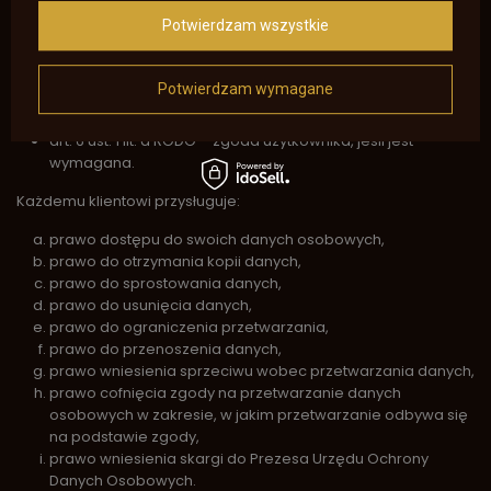
art. 6 ust. 1 lit. c RODO – wypełnienie obowiązków prawnych
Potwierdzam wszystkie
ciążących na Administratorze,
art. 6 ust. 1 lit. f RODO – prawnie uzasadniony interes
Administratora polegający na prowadzeniu sklepu
Potwierdzam wymagane
internetowego, dochodzeniu roszczeń, analizie działania
sklepu oraz marketingu własnych produktów i usług,
art. 6 ust. 1 lit. a RODO – zgoda użytkownika, jeśli jest
wymagana.
Każdemu klientowi przysługuje:
prawo dostępu do swoich danych osobowych,
prawo do otrzymania kopii danych,
prawo do sprostowania danych,
prawo do usunięcia danych,
prawo do ograniczenia przetwarzania,
prawo do przenoszenia danych,
prawo wniesienia sprzeciwu wobec przetwarzania danych,
prawo cofnięcia zgody na przetwarzanie danych
osobowych w zakresie, w jakim przetwarzanie odbywa się
na podstawie zgody,
prawo wniesienia skargi do Prezesa Urzędu Ochrony
Danych Osobowych.