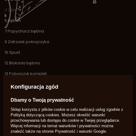
3 Lufa
5 Bęben
7 Popychacz bębna
9 Zatrzask pobojczyka
10 Spust
12 Blokada bębna
13 Pobojczyk komplet
14 Kominek
Konfiguracja zgód
15 Muszka
Dbamy o Twoją prywatność
19 Sprężyna dwupalczasta
Sklep korzysta z plików cookie w celu realizacji usług zgodnie z
Polityką dotyczącą cookies
. Możesz określić warunki
20 Sprężyna główna Karabinek
przechowywania lub dostępu do cookie w Twojej przeglądarce.
Więcej informacji na temat warunków i prywatności można
21 Oś bębna
znaleźć także na stronie
Prywatność i warunki Google
.