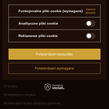
26 Mosiężna rama spustu
31 Śruba ramy spustu
Zawsze
Funkcjonalne pliki cookie (wymagane)
aktywne
35 Śruba sprężyny dwupalczastej
Analityczne pliki cookie
36 Śruba sprężyny głównej
37 Śruba kurka
Reklamowe pliki cookie
38 Śruba blokady bębna i spustu
39 Śruba pobojczyka
Potwierdzam wszystkie
47 Cięgno pobojczyka
Potwierdzam wymagane
52 Śruba popychacza bębna
55 Szczerbinka
57 Kolba
58 Mosiężna stopka
59 Nakrętka śruby sprężyny głównej