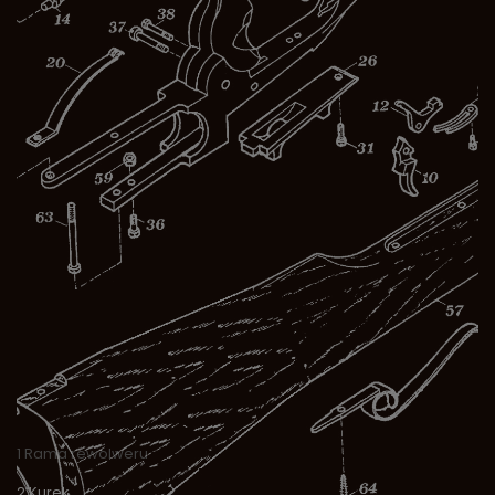
1 Rama rewolweru
2 Kurek