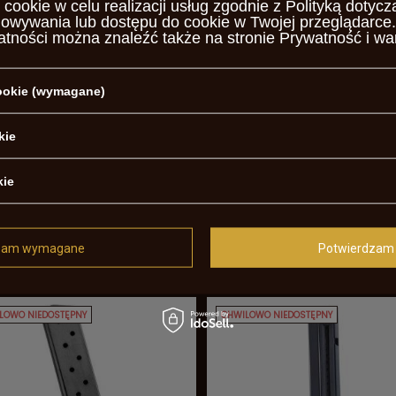
 cookie w celu realizacji usług zgodnie z
Polityką dotycz
0 zł
150,00 zł
/
szt.
/
szt.
howywania lub dostępu do cookie w Twojej przeglądarce.
atności można znaleźć także na stronie
Prywatność i wa
LOWO NIEDOSTĘPNY
CHWILOWO NIEDOSTĘPNY
cookie (wymagane)
kie
kie
zynek Walther PP .32 ACP
Magazynek Colt 1911 .45 ACP - 8 
zam wymagane
Potwierdzam 
 na telefon
Cena na telefon
LOWO NIEDOSTĘPNY
CHWILOWO NIEDOSTĘPNY