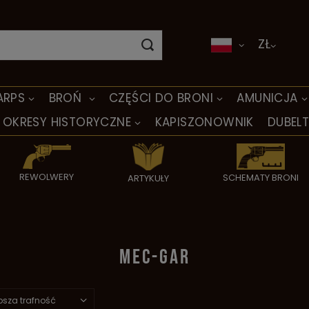
ZŁ
ARPS
BROŃ
CZĘŚCI DO BRONI
AMUNICJA
OKRESY HISTORYCZNE
KAPISZONOWNIK
DUBEL
REWOLWERY
SCHEMATY BRONI
ARTYKUŁY
MEC-GAR
psza trafność