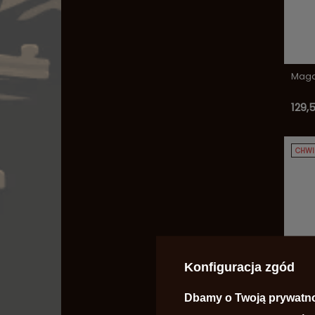
Maga
129,5
CHWI
Konfiguracja zgód
Magaz
Dbamy o Twoją prywatn
Shado