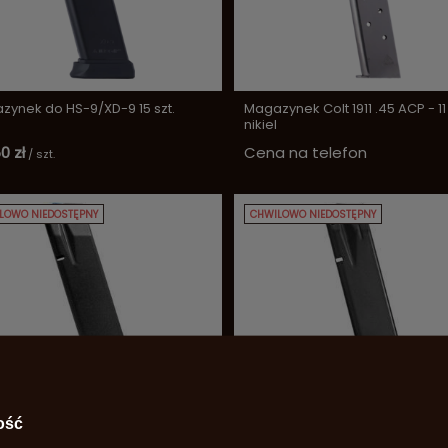
zynek do HS-9/XD-9 15 szt.
Magazynek Colt 1911 .45 ACP - 11 
nikiel
0 zł
Cena na telefon
/
szt.
LOWO NIEDOSTĘPNY
CHWILOWO NIEDOSTĘPNY
ynek CZ 75B, 85B, SP-01,
Magazynek Sig Sauer .226 20 sz
ość
w, 19 szt.