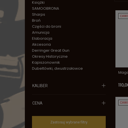
Książki
SAMOOBRONA
Sharps
CHWI
Broń
Części do broni
Amunicja
Elaboracja
Akcesoria
Derringer Great Gun
Okresy Historyczne
Kapiszonownik
Dubeltówki, dwustrzałowce
Maga
110,0
KALIBER
CHWI
CENA
Zastosuj wybrane filtry