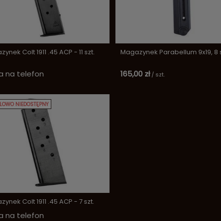
ynek Colt 1911 .45 ACP - 11 szt.
Magazynek Parabellum 9x19, 8 s
 na telefon
165,00 zł
/
szt.
LOWO NIEDOSTĘPNY
ynek Colt 1911 .45 ACP - 7 szt.
 na telefon