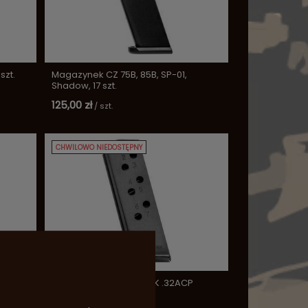
szt.
Magazynek CZ 75B, 85B, SP-01,
Shadow, 17 szt.
125,00 zł
/
szt.
CHWILOWO NIEDOSTĘPNY
t.
Magazynek Walther PPK .32ACP