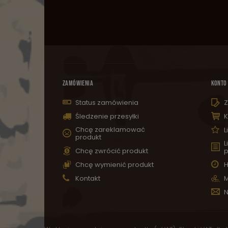
ZAMÓWIENIA
KONTO
Status zamówienia
Z
Śledzenie przesyłki
K
Chcę zareklamować
L
produkt
L
Chcę zwrócić produkt
p
Chcę wymienić produkt
H
Kontakt
M
N