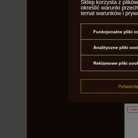
Sklep korzysta z plików
150,0
określić warunki przec
temat warunków i pryw
CHWI
Funkcjonalne pliki 
Analityczne pliki coo
Reklamowe pliki coo
Maga
Potwierd
Cena
CHWI