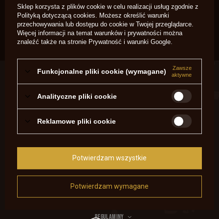
Łuski 45 Cowboy Special 100
Łuski 45-90 50 szt.
Sklep korzysta z plików cookie w celu realizacji usług zgodnie z
szt.
Polityką dotyczącą cookies
. Możesz określić warunki
499,00 zł
/
szt.
przechowywania lub dostępu do cookie w Twojej przeglądarce.
200,00 zł
/
szt.
Więcej informacji na temat warunków i prywatności można
znaleźć także na stronie
Prywatność i warunki Google
.
Zawsze
Funkcjonalne pliki cookie (wymagane)
ZAMÓWIENIA
aktywne
Status zamówienia
Analityczne pliki cookie
Śledzenie przesyłki
Reklamowe pliki cookie
Chcę zareklamować produkt
Chcę zwrócić produkt
Chcę wymienić produkt
Potwierdzam wszystkie
Kontakt
Potwierdzam wymagane
KONTO
REGULAMINY