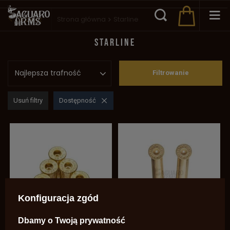
Wstecz
Strona główna
Starline
STARLINE
Najlepsza trafność
Filtrowanie
Usuń filtry
Dostępność
Konfiguracja zgód
Dbamy o Twoją prywatność