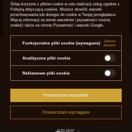
Nabój CO2 do pistoletów
Sklep korzysta z plików cookie w celu realizacji usług zgodnie z
Vesta
Polityką dotyczącą cookies
. Możesz określić warunki
przechowywania lub dostępu do cookie w Twojej przeglądarce.
2,19 zł
/
szt.
Więcej informacji na temat warunków i prywatności można
znaleźć także na stronie
Prywatność i warunki Google
.
Zawsze
Funkcjonalne pliki cookie (wymagane)
ZAMÓWIENIA
aktywne
Status zamówienia
Analityczne pliki cookie
Śledzenie przesyłki
Reklamowe pliki cookie
Chcę zareklamować produkt
Chcę zwrócić produkt
Chcę wymienić produkt
Potwierdzam wszystkie
Kontakt
Potwierdzam wymagane
KONTO
REGULAMINY