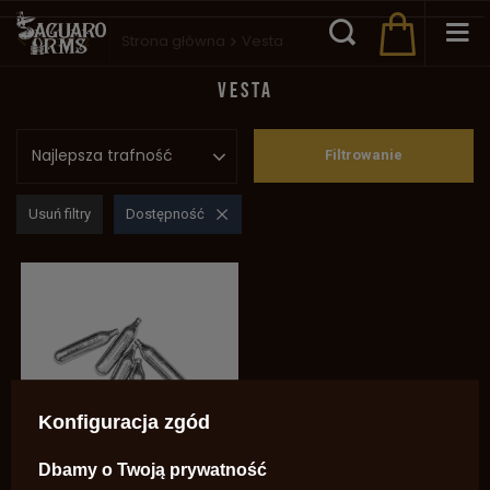
Wstecz
Strona główna
Vesta
VESTA
Najlepsza trafność
Filtrowanie
Usuń filtry
Dostępność
Konfiguracja zgód
Dbamy o Twoją prywatność