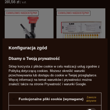
281,56 zł
/
szt.
CHWILOWO NIEDOSTĘPNY
CHWILOWO NIEDOSTĘPNY
Konfiguracja zgód
Dbamy o Twoją prywatność
Automatyczny dozownik do
Zestaw uniwersalnych miarek
prochu LEE 90058
do prochu
Sklep korzysta z plików cookie w celu realizacji usług zgodnie z
Polityką dotyczącą cookies
. Możesz określić warunki
198,43 zł
96,33 zł
/
szt.
/
szt.
przechowywania lub dostępu do cookie w Twojej przeglądarce.
Więcej informacji na temat warunków i prywatności można
CHWILOWO NIEDOSTĘPNY
CHWILOWO NIEDOSTĘPNY
znaleźć także na stronie
Prywatność i warunki Google
.
Zawsze
Funkcjonalne pliki cookie (wymagane)
aktywne