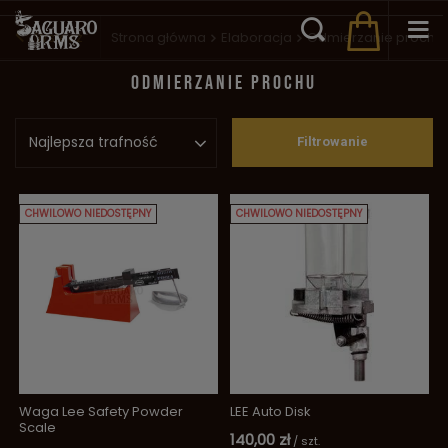
Wstecz
Strona główna
Elaboracja
Odmierzanie prochu
ODMIERZANIE PROCHU
Najlepsza trafność
Filtrowanie
CHWILOWO NIEDOSTĘPNY
CHWILOWO NIEDOSTĘPNY
Waga Lee Safety Powder
LEE Auto Disk
Scale
140,00 zł
/
szt.