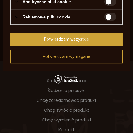
Analityczne pliki cookie
Reklamowe pliki cookie
Lejek plastikowy do prochu
Uniwersalna miarka do śrutu
Lee
(Lee)
Potwierdzam wszystkie
34,41 zł
24,00 zł
/
szt.
/
szt.
Potwierdzam wymagane
ZAMÓWIENIA
Status zamówienia
Śledzenie przesyłki
Chcę zareklamować produkt
Chcę zwrócić produkt
Chcę wymienić produkt
Kontakt