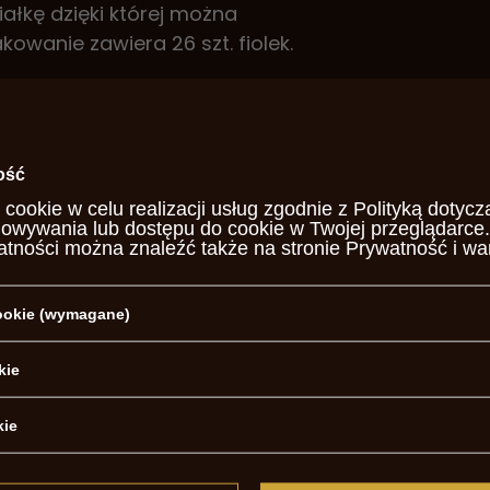
iałkę dzięki której można
owanie zawiera 26 szt. fiolek.
uaro-Arms
26
ość
 cookie w celu realizacji usług zgodnie z
Polityką dotycz
PYTANIA INNYCH KLIENTÓW
howywania lub dostępu do cookie w Twojej przeglądarce.
atności można znaleźć także na stronie
Prywatność i wa
 do rewolweru? Który klucz do
cookie (wymagane)
kie
d
kie
OPINIE O FIOLKI DO PROCHU 33GRAINS