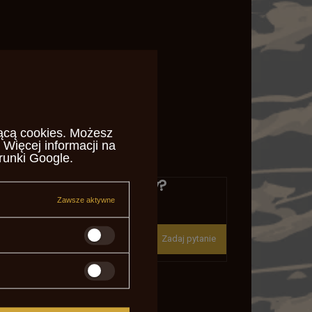
ącą cookies
. Możesz
 Więcej informacji na
runki Google
.
Potrzebujesz pomocy?
Masz pytania?
Zawsze aktywne
Zadaj pytanie a my odpowiemy
niezwłocznie, najciekawsze
Zadaj pytanie
pytania i odpowiedzi publikując
la innych.