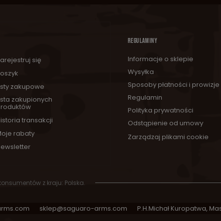
REGULAMINY
Informacje o sklepie
arejestruj się
Wysyłka
oszyk
Sposoby płatności i prowizje
isty zakupowe
Regulamin
ista zakupionych
roduktów
Polityka prywatności
istoria transakcji
Odstąpienie od umowy
oje rabaty
Zarządzaj plikami cookie
ewsletter
 konsumentów z kraju:
Polska
.
arms.com
sklep@saguaro-arms.com
P.H.Michał Kuropatwa
,
Mas