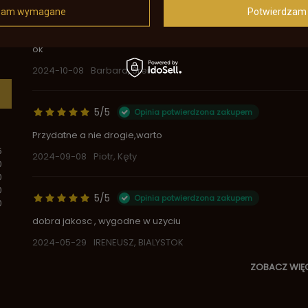
zam wymagane
Potwierdzam 
5/5
Opinia potwierdzona zakupem
ok
2024-10-08
Barbara, Śrem
5/5
Opinia potwierdzona zakupem
Przydatne a nie drogie,warto
5
2024-09-08
Piotr, Kęty
0
0
0
5/5
Opinia potwierdzona zakupem
0
dobra jakosc , wygodne w uzyciu
2024-05-29
IRENEUSZ, BIALYSTOK
ZOBACZ WIĘ