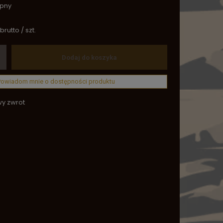
ępny
brutto
/
szt.
Dodaj do koszyka
Powiadom mnie o dostępności produktu
wy zwrot