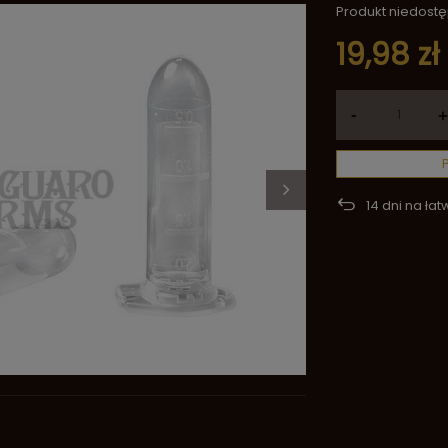
Produkt niedost
19,98 zł
-
+
14
dni na łat