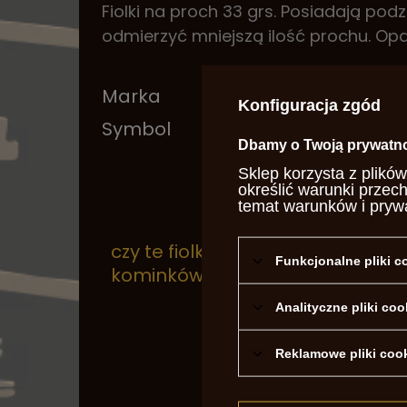
Fiolki na proch 33 grs. Posiadają podz
odmierzyć mniejszą ilość prochu. Opak
Marka
Sag
Konfiguracja zgód
Symbol
SA8
Dbamy o Twoją prywatn
Sklep korzysta z plików
określić warunki przec
temat warunków i pryw
czy te fiolki 33grain będą dobre
Funkcjonalne pliki 
kominków Remington / Uberti
Analityczne pliki coo
Reklamowe pliki coo