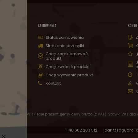
ZAMÓWIENIA
KONTO
Status zamówienia
Z
Śledzenie przesyłki
K
Chcę zareklamować
L
produkt
L
Chcę zwrócić produkt
p
Chcę wymienić produkt
H
Kontakt
M
N
W sklepie prezentujemy ceny brutto (z VAT).
Stawki VAT dla
+48 602 283 512
joan@saguaro-