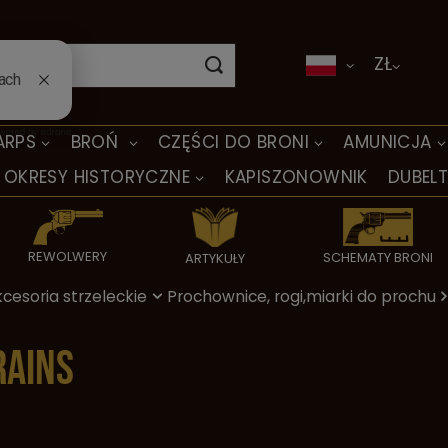
ZŁ
ARPS
BROŃ
CZĘŚCI DO BRONI
AMUNICJA
OKRESY HISTORYCZNE
KAPISZONOWNIK
DUBEL
REWOLWERY
SCHEMATY BRONI
ARTYKUŁY
cesoria strzeleckie
Prochownice, rogi,miarki do prochu
rains