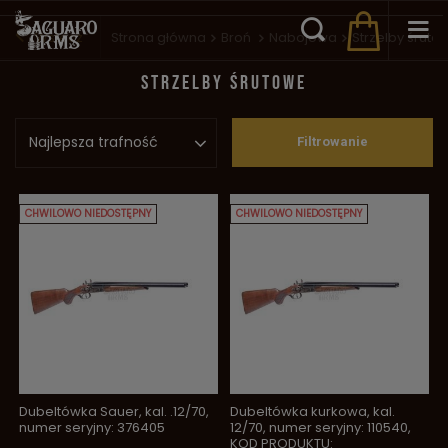
Wstecz
Strona główna
Broń
Nabojowa
Strzelby śruto
STRZELBY ŚRUTOWE
Najlepsza trafność
Filtrowanie
CHWILOWO NIEDOSTĘPNY
CHWILOWO NIEDOSTĘPNY
Dubeltówka Sauer, kal. .12/70,
Dubeltówka kurkowa, kal.
numer seryjny: 376405
12/70, numer seryjny: 110540,
KOD PRODUKTU: