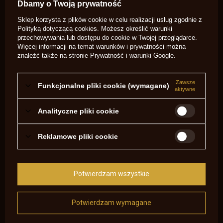
Dbamy o Twoją prywatność
CHWILOWO NIEDOSTĘPNY
CHWILOWO NIEDOSTĘPNY
Sklep korzysta z plików cookie w celu realizacji usług zgodnie z
Polityką dotyczącą cookies
. Możesz określić warunki
przechowywania lub dostępu do cookie w Twojej przeglądarce.
Więcej informacji na temat warunków i prywatności można
znaleźć także na stronie
Prywatność i warunki Google
.
Zawsze
Funkcjonalne pliki cookie (wymagane)
aktywne
Dubeltówka kurkowa
Winchester 1897 Shotgun
Analityczne pliki cookie
Husquarna, kaliber 12ga, nr
115635
3 200,00 zł
/
szt.
Reklamowe pliki cookie
1 200,00 zł
/
szt.
Historyczne dubeltówki i inne strzelby śrutowe będące
Potwierdzam wszystkie
perfekcyjnie odwzorowanymi replikami oryginalnej broni
nabojowej znajdującej się na wyposażeniu wielu
dziewiętnastowiecznych myśliwych to doskonały pomysł na
Potwierdzam wymagane
prezent dla każdego miłośnika polowań. W ofercie
przygotowanej przez sklep internetowy saguaro-arms.com