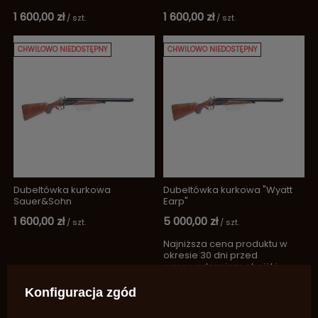
1 600,00 zł
1 600,00 zł
/
szt.
/
szt.
CHWILOWO NIEDOSTĘPNY
CHWILOWO NIEDOSTĘPNY
Dubeltówka kurkowa
Dubeltówka kurkowa "Wyatt
Sauer&Sohn
Earp"
1 600,00 zł
5 000,00 zł
/
szt.
/
szt.
Najniższa cena produktu w
okresie 30 dni przed
wprowadzeniem obniżki:
5 000,00 zł
0%
Cena regularna:
Konfiguracja zgód
5 595,00 zł
-11%