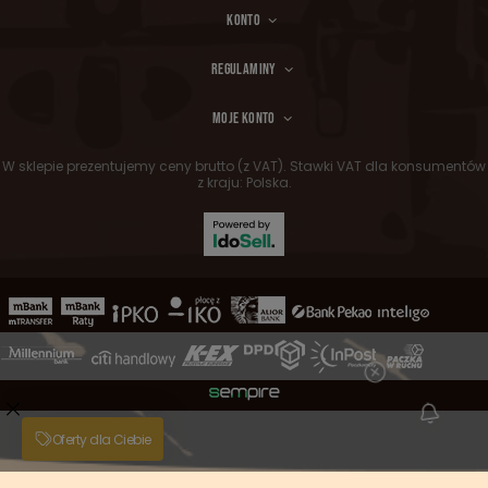
KONTO
REGULAMINY
MOJE KONTO
W sklepie prezentujemy ceny brutto (z VAT).
Stawki VAT dla konsumentów
z kraju:
Polska
.