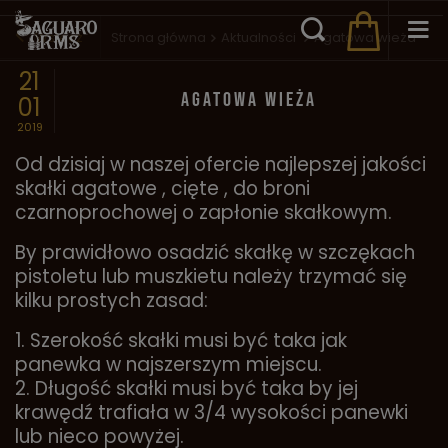
Wstecz
Strona główna
Aktualności
Agatowa wieża
21
AGATOWA WIEŻA
01
2019
Od dzisiaj w naszej ofercie najlepszej jakości
skałki agatowe , cięte , do broni
czarnoprochowej o zapłonie skałkowym.
By prawidłowo osadzić skałkę w szczękach
pistoletu lub muszkietu należy trzymać się
kilku prostych zasad:
1. Szerokość skałki musi być taka jak
panewka w najszerszym miejscu.
2. Długość skałki musi być taka by jej
krawędź trafiała w 3/4 wysokości panewki
lub nieco powyżej.