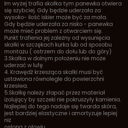
Im wyżej trafia skałka tym panewka otwiera
się szybciej. Gdy będzie uderzała za
wysoko- ilość iskier może być za mała.
Gdy będzie uderzała za nisko - panewka
może mieć problem z otwarciem się.
Punkt trafienia jej zależny od wysunięcia
skałki w szczękach kurka lub od sposobu
montażu ( ostrzem do dołu lub do góry)
3.Skałka w dolnym położeniu nie może
uderzać w lufę
4. Krawędź krzesząca skałki musi być
ustawiona równolegle do powierzchni
krzesiwa.
5.Skałkę należy złapać przez materiał
izolujący by szczeki nie pokruszyły kamienia.
Najlepiej do tego nadaje się twarda skóra,
jest bardziej elastyczne i amortyzuje lepiej
niż
osłona z ołowiu.