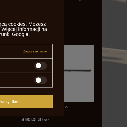
.45 6" black
2 271,76 zł
/
szt.
ącą cookies
. Możesz
 Więcej informacji na
runki Google
.
Zawsze aktywne
wszystkie
.708
Plains Shotgun 12ga S.652
4 901,01 zł
/
szt.