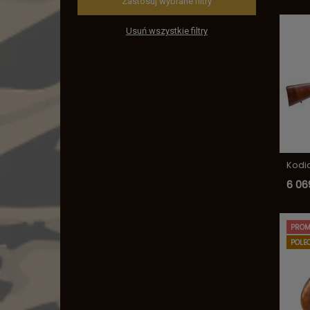
Zastosuj wybrane filtry
Usuń wszystkie filtry
Kodia
6 06
PROM
POLE