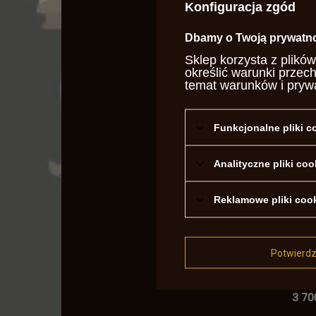
Konfiguracja zgód
Hunte
4 018
Dbamy o Twoją prywatn
Najni
Sklep korzysta z plików
dni 
określić warunki przec
3 616,
Cena
temat warunków i pryw
Funkcjonalne pliki 
Analityczne pliki coo
Reklamowe pliki coo
Potwierd
Pist
Hunt
3 70