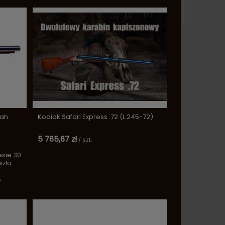
dah
Kodiak Safari Express .72 (L.245-72)
5 765,67 zł
/
szt.
esie 30
żki:
%