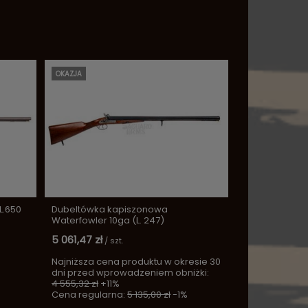
OKAZJA
L.650
Dubeltówka kapiszonowa
Waterfowler 10ga (L. 247)
5 061,47 zł
/
szt.
Najniższa cena produktu w okresie 30
dni przed wprowadzeniem obniżki:
4 555,32 zł
+11%
Cena regularna:
5 135,00 zł
-1%