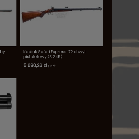
 by
Kodiak Safari Express .72 chwyt
pistoletowy (S.245)
5 680,26 zł
/
szt.