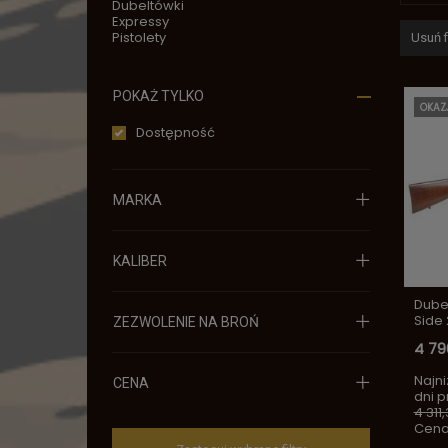
Dubeltówki
Expressy
Pistolety
Usuń fi
POKAŻ TYLKO
OKAZ
Dostępność
MARKA
KALIBER
Dube
Side 
ZEZWOLENIE NA BROŃ
4 79
Najni
CENA
dni 
4 311,
Cena