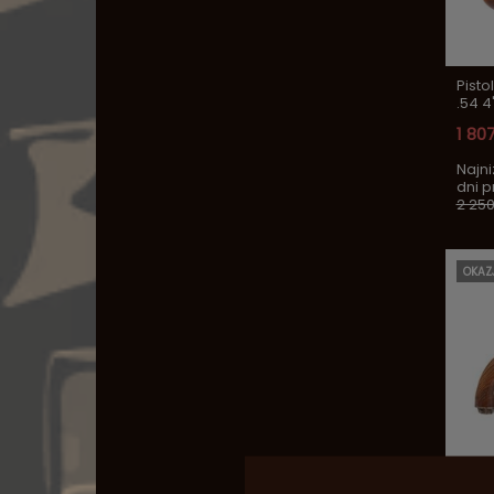
Pisto
.54 4
1 807
Najni
dni 
2 250
OKAZ
Pist