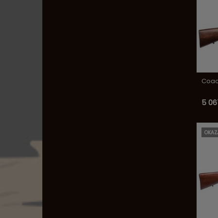
Coach
5 06
OKAZ