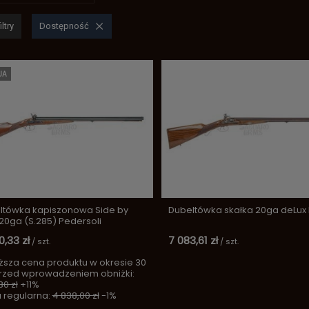
ltry
Dostępność
JA
ltówka kapiszonowa Side by
Dubeltówka skałka 20ga deLux 
20ga (S.285) Pedersoli
0,33 zł
7 083,61 zł
/
szt.
/
szt.
ższa cena produktu w okresie 30
przed wprowadzeniem obniżki:
30 zł
+11%
 regularna:
4 838,00 zł
-1%