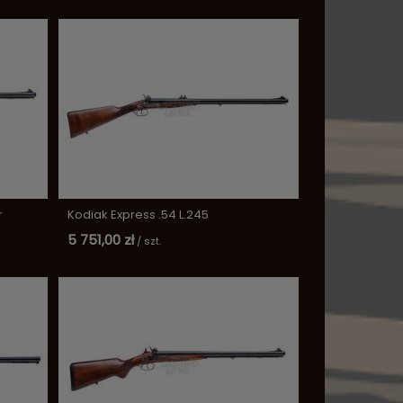
r
Kodiak Express .54 L.245
5 751,00 zł
/
szt.