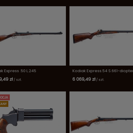
k Express .50 L.245
Kodiak Express.54 S.661-diopte
9,49 zł
6 069,49 zł
/
szt.
/
szt.
OCJA
CANY