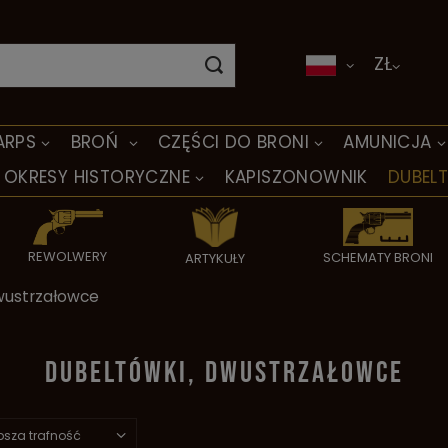
ZŁ
ARPS
BROŃ
CZĘŚCI DO BRONI
AMUNICJA
OKRESY HISTORYCZNE
KAPISZONOWNIK
DUBEL
REWOLWERY
SCHEMATY BRONI
ARTYKUŁY
wustrzałowce
DUBELTÓWKI, DWUSTRZAŁOWCE
psza trafność