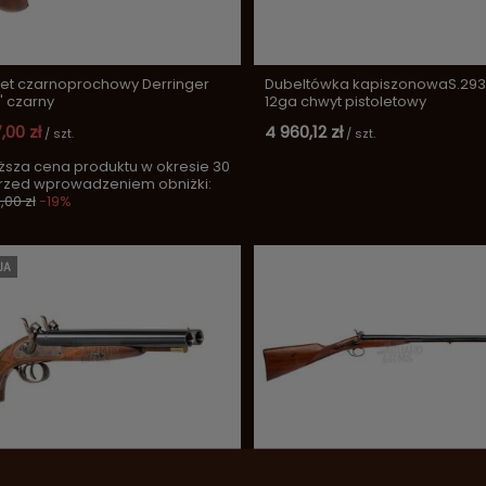
let czarnoprochowy Derringer
Dubeltówka kapiszonowaS.293 
" czarny
12ga chwyt pistoletowy
,00 zł
4 960,12 zł
/
szt.
/
szt.
ższa cena produktu w okresie 30
przed wprowadzeniem obniżki:
,00 zł
-19%
JA
olet czarnoprochowy Howdah
Plains Shotgun 20ga S.652