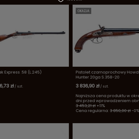
OKAZJA
k Express .58 (L.245)
Pistolet czarnoprochowy How
Hunter 20ga S.358-20
6,73 zł
3 836,90 zł
/
szt.
/
szt.
Najniższa cena produktu w okr
dni przed wprowadzeniem obni
3 453,21 zł
+11%
Cena regularna:
3 850,00 zł
-0