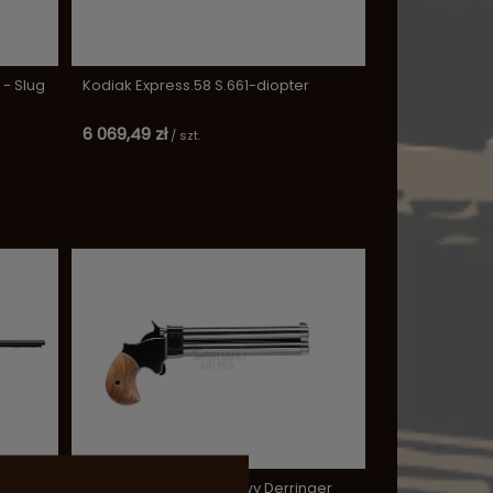
- Slug
Kodiak Express.58 S.661-diopter
6 069,49 zł
/
szt.
Pistolet czarnoprochowy Derringer