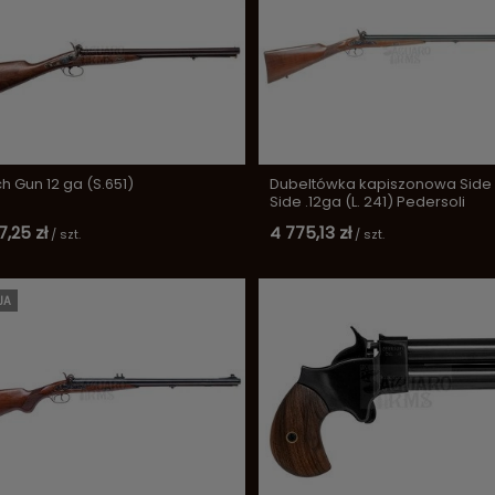
 Gun 12 ga (S.651)
Dubeltówka kapiszonowa Side
Side .12ga (L. 241) Pedersoli
7,25 zł
4 775,13 zł
/
szt.
/
szt.
JA