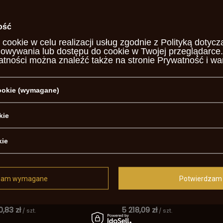
r .58 S.358-58
,60 zł
5 103,20 zł
/
szt.
/
szt.
ość
ższa cena produktu w okresie 30
 cookie w celu realizacji usług zgodnie z
Polityką dotycz
przed wprowadzeniem obniżki:
howywania lub dostępu do cookie w Twojej przeglądarce.
74 zł
+11%
 regularna:
4 044,00 zł
-1%
atności można znaleźć także na stronie
Prywatność i wa
cookie (wymagane)
kie
kie
zam wymagane
Potwierdzam 
olet czarnoprochowy Howdah
Baker Cavalry Shotgun 20ga. S
er Kombo 20X50
0,83 zł
5 218,09 zł
/
szt.
/
szt.