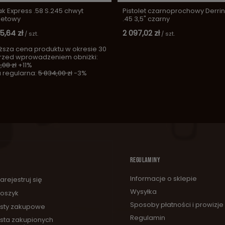
k Express .58 S.245 chwyt
Pistolet czarnoprochowy Derri
letowy
.45 3,5" czarny
5,64 zł
2 097,02 zł
/
szt.
/
szt.
ższa cena produktu w okresie 30
przed wprowadzeniem obniżki:
,08 zł
+11%
 regularna:
5 834,00 zł
-3%
REGULAMINY
Informacje o sklepie
arejestruj się
Wysyłka
oszyk
Sposoby płatności i prowizje
isty zakupowe
Regulamin
ista zakupionych