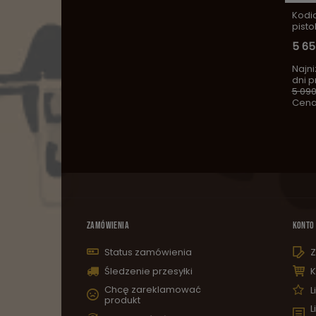
Kodia
pisto
5 65
Najni
dni 
5 090
Cena
ZAMÓWIENIA
KONTO
Status zamówienia
Z
Śledzenie przesyłki
K
Chcę zareklamować
L
produkt
L