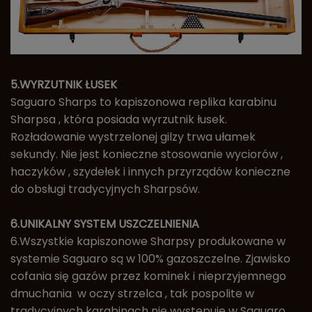
5.WYRZUTNIK ŁUSEK
Saguaro Sharps to kapiszonowa replika karabinu
Sharpsa , która posiada wyrzutnik łusek.
Rozładowanie wystrzelonej gilzy trwa ułamek
sekundy. Nie jest konieczne stosowanie wyciorów ,
haczyków , szydełek i innych przyrządów konieczne
do obsługi tradycyjnych Sharpsów.
6.UNIKALNY SYSTEM USZCZELNIENIA
6.Wszystkie kapiszonowe Sharpsy produkowane w
systemie Saguaro są w 100% gazoszczelne. Zjawisko
cofania się gazów przez kominek i nieprzyjemnego
dmuchania w oczy strzelca , tak pospolite w
tradycyjnych karabinach nie występuje w Saguaro