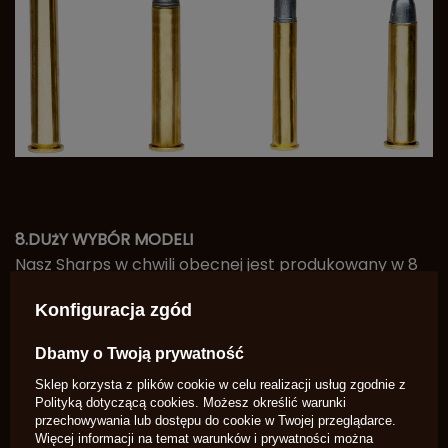
8.DUżY WYBÓR MODELI
Nasz Sharps w chwili obecnej jest produkowany w 8
dostępnych modelach, różniących się sposobem
Konfiguracja zgód
wykończenia , długością lufy i kalibrem. W przyszłym
roku planujemy wprowadzenie następnych 3 modeli.
Dbamy o Twoją prywatność
Sklep korzysta z plików cookie w celu realizacji usług zgodnie z
9.DOSKONAŁA LUFA
Polityką dotyczącą cookies
. Możesz określić warunki
W tej naszej replice zastosowano lufy wysokiej jakości
przechowywania lub dostępu do cookie w Twojej przeglądarce.
wykonane ze znacznie twardszej stali niż lufy
Więcej informacji na temat warunków i prywatności można