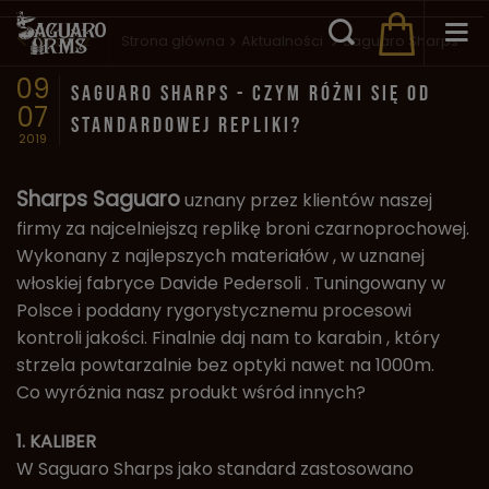
Wstecz
Strona główna
Aktualności
Saguaro Sharps - cz
09
SAGUARO SHARPS - CZYM RÓŻNI SIĘ OD
07
STANDARDOWEJ REPLIKI?
2019
Sharps
Saguaro
uznany przez klientów naszej
firmy za najcelniejszą replikę broni czarnoprochowej.
Wykonany z najlepszych materiałów , w uznanej
włoskiej fabryce Davide Pedersoli . Tuningowany w
Polsce i poddany rygorystycznemu procesowi
kontroli jakości. Finalnie daj nam to karabin , który
strzela powtarzalnie bez optyki nawet na 1000m.
Co wyróżnia nasz produkt wśród innych?
1. KALIBER
W Saguaro Sharps jako standard zastosowano