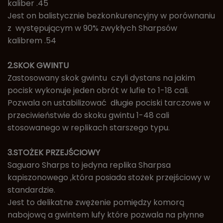
kaliber .45
Jest on balistycznie bezkonkurencyjny w porównaniu
z występującym w 90% zwykłych Sharpsów
kalibrem .54
2.SKOK GWINTU
Zastosowany skok gwintu czyli dystans na jakim
pocisk wykonuje jeden obrót w lufie to 1-18 cali.
Pozwala on ustabilizować długie pociski tarczowe w
przeciwieństwie do skoku gwintu 1-48 cali
stosowanego w replikach starszego typu.
3.STOŻEK PRZEJŚCIOWY
Saguaro Sharps to jedyna replika Sharpsa
kapiszonowego ,która posiada stożek przejściowy w
standardzie.
Jest to delikatne zwężenie pomiędzy komorą
nabojową a gwintem lufy które pozwala na płynne