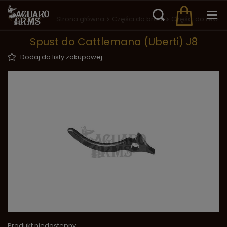
Wstecz
Strona główna
Części do broni
Części do rewo
Spust do Cattlemana (Uberti) J8
Dodaj do listy zakupowej
Produkt niedostępny