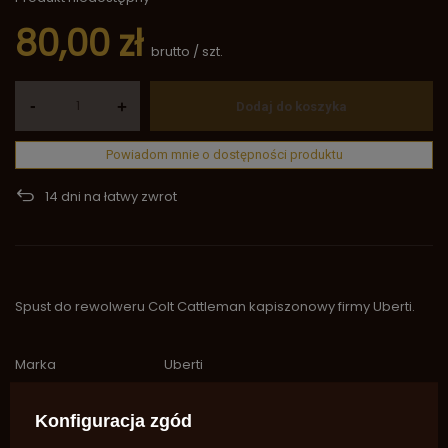
80,00 zł
brutto
/
szt.
-
+
Dodaj do koszyka
Powiadom mnie o dostępności produktu
14
dni na łatwy zwrot
Spust do rewolweru Colt Cattleman kapiszonowy firmy Uberti.
Marka
Uberti
Symbol
SA1482 (J8)
Konfiguracja zgód
Potrzebujesz pomocy? Masz pytania?