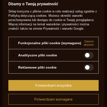
Zadaj pytanie a my odpowiemy
Dbamy o Twoją prywatność
niezwłocznie, najciekawsze pytania i
Zadaj pytanie
odpowiedzi publikując dla innych.
Sklep korzysta z plików cookie w celu realizacji usług zgodnie z
Polityką dotyczącą cookies
. Możesz określić warunki
przechowywania lub dostępu do cookie w Twojej przeglądarce.
NAPISZ SWOJĄ OPINIĘ
Więcej informacji na temat warunków i prywatności można
znaleźć także na stronie
Prywatność i warunki Google
.
Twoja ocena:
5/5
Zawsze
Funkcjonalne pliki cookie (wymagane)
aktywne
Treść twojej opinii
Analityczne pliki cookie
Reklamowe pliki cookie
Dodaj własne zdjęcie produktu:
Potwierdzam wszystkie
Potwierdzam wymagane