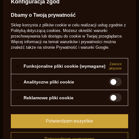
Konfiguracja zgód
Symbol
SA1496 (U8)
Potrzebujesz pomocy? Masz pytania?
Dbamy o Twoją prywatność
Zadaj pytanie a my odpowiemy
Sklep korzysta z plików cookie w celu realizacji usług zgodnie z
niezwłocznie, najciekawsze pytania i
Zadaj pytanie
odpowiedzi publikując dla innych.
Polityką dotyczącą cookies
. Możesz określić warunki
przechowywania lub dostępu do cookie w Twojej przeglądarce.
Więcej informacji na temat warunków i prywatności można
znaleźć także na stronie
Prywatność i warunki Google
.
NAPISZ SWOJĄ OPINIĘ
Twoja ocena:
Zawsze
Funkcjonalne pliki cookie (wymagane)
5/5
aktywne
Analityczne pliki cookie
Treść twojej opinii
Reklamowe pliki cookie
Potwierdzam wszystkie
Dodaj własne zdjęcie produktu: