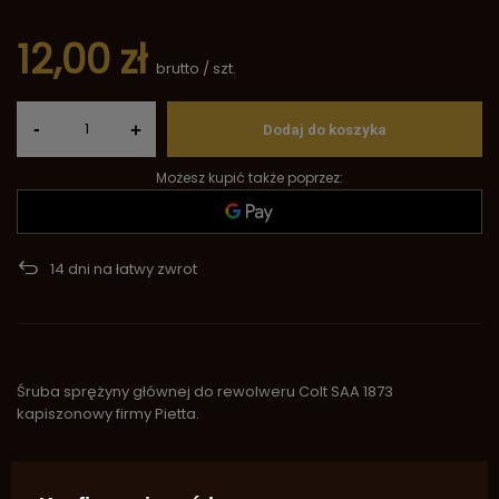
12,00 zł
brutto
/
szt.
-
+
Dodaj do koszyka
Możesz kupić także poprzez:
14
dni na łatwy zwrot
Śruba sprężyny głównej do rewolweru Colt SAA 1873
kapiszonowy firmy Pietta.
Marka
Pietta