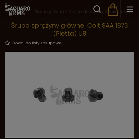
Wstecz
Strona główna
Części do broni
Części do rewo
Śruba sprężyny głównej Colt SAA 1873
(Pietta) U8
Dodaj do listy zakupowej