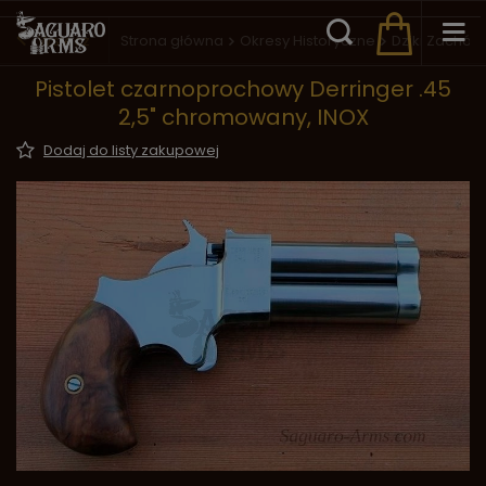
Wstecz
Strona główna
Okresy Historyczne
Dziki Zachód
Pistolet czarnoprochowy Derringer .45
2,5" chromowany, INOX
Dodaj do listy zakupowej