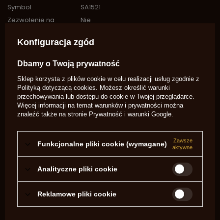
Symbol
SA1521
Zezwolenie na
Nie
broń
Na zamówienie
Nie
Konfiguracja zgód
Potrzebujesz pomocy? Masz pytania?
Dbamy o Twoją prywatność
Zadaj pytanie a my odpowiemy
niezwłocznie, najciekawsze pytania i
Zadaj pytanie
Sklep korzysta z plików cookie w celu realizacji usług zgodnie z
odpowiedzi publikując dla innych.
Polityką dotyczącą cookies
. Możesz określić warunki
przechowywania lub dostępu do cookie w Twojej przeglądarce.
Więcej informacji na temat warunków i prywatności można
NAPISZ SWOJĄ OPINIĘ
znaleźć także na stronie
Prywatność i warunki Google
.
Twoja ocena:
Zawsze
5/5
Funkcjonalne pliki cookie (wymagane)
aktywne
Analityczne pliki cookie
Treść twojej opinii
Reklamowe pliki cookie