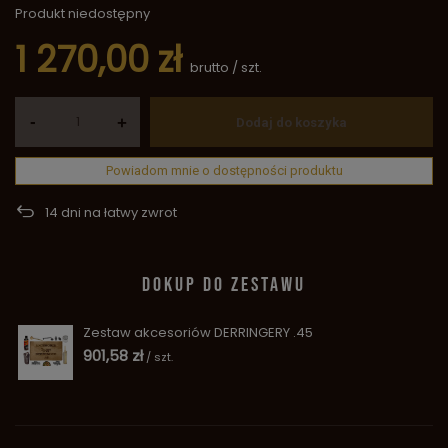
Produkt niedostępny
1 270,00 zł
brutto
/
szt.
-
+
Dodaj do koszyka
Powiadom mnie o dostępności produktu
14
dni na łatwy zwrot
DOKUP DO ZESTAWU
Zestaw akcesoriów DERRINGERY .45
901,58 zł
/
szt.