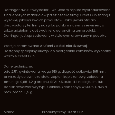
Derringer dwulufowy kalibru .45. Jest to replika wyprodukowana
z najlepszych materiałów przez czeską firmę Great Gun znaną z
wysokiej jakości swoich produktów. Jako jedyni oficjalni
dystrybutorzy tej firmy na rynku polskim służymy serwisem, a
także udzielamy dożywotniej gwarancji na ten produkt.
Derringer jest sprzedawany w stylowym drewnianym pudełku.
Wersja chromowana
z lufami ze stali nierdzewnej.
Dostępny specjalny kluczyk do odkręcania kominków wykonany
w firmie Great Gun.
Dane techniczne:
Lufa 2,5", gwintowana, waga 510 g, długość całkowita 165 mm,
przyrządy celownicze stałe, zapłon kapiszonowy, zalecana
amunicja 0,85-1,2 g prochu, REAL.45, kula .44 na flejtuchu lub
pocisk rewolwerowy typu Conical, kapiszony RWS1075. Dawka
max. prochu 1,5 g.
Marka
Produkty firmy Great Gun