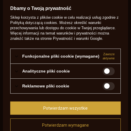
Potrzebujesz pomocy? Masz pytania?
Zadaj pytanie a my odpowiemy
Dbamy o Twoją prywatność
niezwłocznie, najciekawsze pytania i
Zadaj pytanie
odpowiedzi publikując dla innych.
Sklep korzysta z plików cookie w celu realizacji usług zgodnie z
Polityką dotyczącą cookies
. Możesz określić warunki
przechowywania lub dostępu do cookie w Twojej przeglądarce.
Więcej informacji na temat warunków i prywatności można
NAPISZ SWOJĄ OPINIĘ
znaleźć także na stronie
Prywatność i warunki Google
.
Twoja ocena:
5/5
Zawsze
Funkcjonalne pliki cookie (wymagane)
aktywne
Analityczne pliki cookie
Treść twojej opinii
Reklamowe pliki cookie
Potwierdzam wszystkie
Dodaj własne zdjęcie produktu:
Potwierdzam wymagane