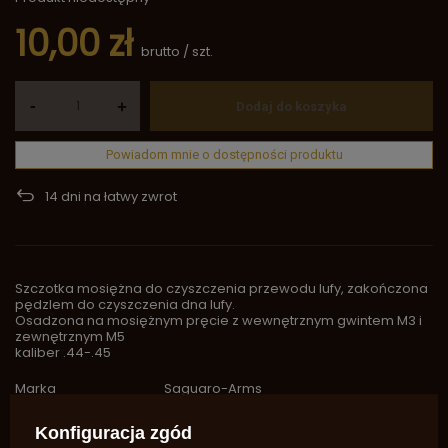
10,00 zł
brutto
/
szt.
-
+
Dodaj do koszyka
Powiadom mnie o dostępności produktu
14
dni na łatwy zwrot
Szczotka mosiężna do czyszczenia przewodu lufy, zakończona
pędzlem do czyszczenia dna lufy.
Osadzona na mosiężnym pręcie z wewnętrznym gwintem M3 i
zewnętrznym M5
kaliber .44-.45
Marka
Saguaro-Arms
Symbol
SA1535
Konfiguracja zgód