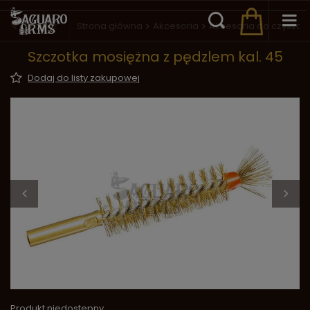
Wstecz
Strona główna
Akcesoria
Akcesoria do czyszcz
Szczotka mosiężna z pędzlem kal. 45
Dodaj do listy zakupowej
Produkt niedostępny