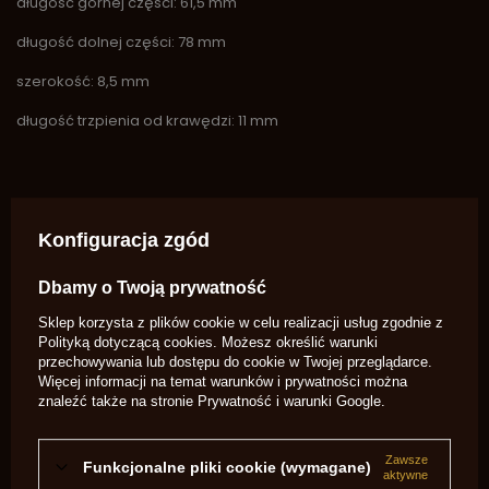
długość górnej części: 61,5 mm
długość dolnej części: 78 mm
szerokość: 8,5 mm
długość trzpienia od krawędzi: 11 mm
Marka
Davide Pedersoli
Konfiguracja zgód
Symbol
SA1606 (0800000260)
Potrzebujesz pomocy? Masz pytania?
Dbamy o Twoją prywatność
Zadaj pytanie a my odpowiemy
Sklep korzysta z plików cookie w celu realizacji usług zgodnie z
niezwłocznie, najciekawsze pytania i
Zadaj pytanie
Polityką dotyczącą cookies
. Możesz określić warunki
odpowiedzi publikując dla innych.
przechowywania lub dostępu do cookie w Twojej przeglądarce.
Więcej informacji na temat warunków i prywatności można
znaleźć także na stronie
Prywatność i warunki Google
.
OPINIE O SPRĘŻYNA GŁÓWNA SHARPS -
PEDERSOLI 10A
Zawsze
Funkcjonalne pliki cookie (wymagane)
aktywne