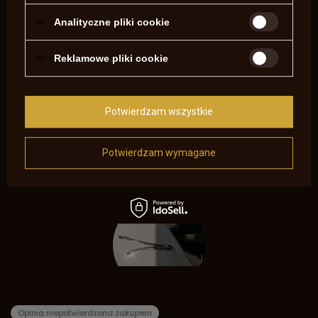
5.00
Analityczne pliki cookie
Liczba wystawionych opinii: 1
Reklamowe pliki cookie
Napisz swoją opinię
5
1
Potwierdzam wszystkie
4
0
3
0
2
0
Potwierdzam wymagane
1
0
Kliknij ocenę aby filtrować opinie
Opinia niepotwierdzona zakupem