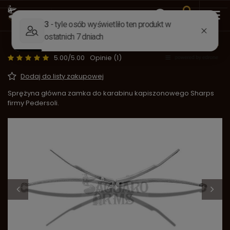
Wstecz
Strona główna
Części do broni
Sprężyny
Sprężyna główna Sharps - Pedersoli 10A
5.00/5.00
Opinie (1)
Dodaj do listy zakupowej
Sprężyna główna zamka do karabinu kapiszonowego Sharps
firmy Pedersoli.