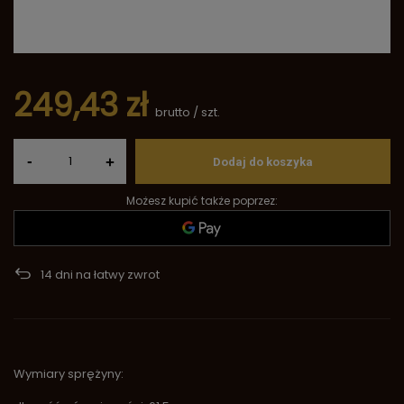
249,43 zł
brutto
/
szt.
-
+
Dodaj do koszyka
Możesz kupić także poprzez:
14
dni na łatwy zwrot
Wymiary sprężyny: