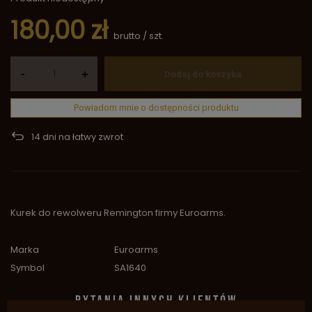
180,00 zł
brutto
/
szt.
-
+
Dodaj do koszyka
Powiadom mnie o dostępności produktu
14
dni na łatwy zwrot
Kurek do rewolweru Remington firmy Euroarms.
Marka
Euroarms
Symbol
SA1640
PYTANIA INNYCH KLIENTÓW