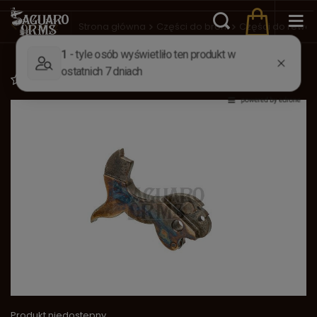
Wstecz
Strona główna
Części do broni
Części do rewo
Kurek Remington (Euroarms)
Dodaj do listy zakupowej
Produkt niedostępny