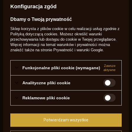
Konfiguracja zgód
"Witam! kurek do .36 i .44 jest taki sam? "
Dbamy o Twoją prywatność
Potrzebujesz pomocy? Masz pytania?
Sklep korzysta z plików cookie w celu realizacji usług zgodnie z
Zadaj pytanie a my odpowiemy
niezwłocznie, najciekawsze pytania i
Polityką dotyczącą cookies
. Możesz określić warunki
Zadaj pytanie
odpowiedzi publikując dla innych.
przechowywania lub dostępu do cookie w Twojej przeglądarce.
Więcej informacji na temat warunków i prywatności można
znaleźć także na stronie
Prywatność i warunki Google
.
NAPISZ SWOJĄ OPINIĘ
Zawsze
Funkcjonalne pliki cookie (wymagane)
Twoja ocena:
aktywne
5/5
Analityczne pliki cookie
Treść twojej opinii
Reklamowe pliki cookie
Potwierdzam wszystkie
Dodaj własne zdjęcie produktu: