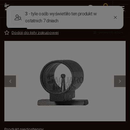
Wstecz
Strona główna
Części do broni
Przyrządy celow
Muszka tunelowa USA 451
Dodaj do listy zakupowej
Produkt niedostępny