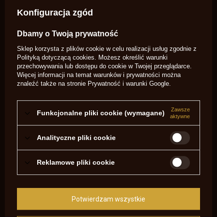
Konfiguracja zgód
PYTANIA INNYCH KLIENTÓW
Dbamy o Twoją prywatność
Witam Serdecznie. Mam pytanie, czy muszka tunelowa USA
451 pasuje do Hawken .45 Investarm? Zestaw z roku 1970.
Sklep korzysta z plików cookie w celu realizacji usług zgodnie z
Pozdrawiam Jan
Polityką dotyczącą cookies
. Możesz określić warunki
przechowywania lub dostępu do cookie w Twojej przeglądarce.
Potrzebujesz pomocy? Masz pytania?
Więcej informacji na temat warunków i prywatności można
znaleźć także na stronie
Prywatność i warunki Google
.
Zadaj pytanie a my odpowiemy
niezwłocznie, najciekawsze pytania i
Zadaj pytanie
odpowiedzi publikując dla innych.
Zawsze
Funkcjonalne pliki cookie (wymagane)
aktywne
NAPISZ SWOJĄ OPINIĘ
Analityczne pliki cookie
Twoja ocena:
5/5
Reklamowe pliki cookie
Treść twojej opinii
Potwierdzam wszystkie