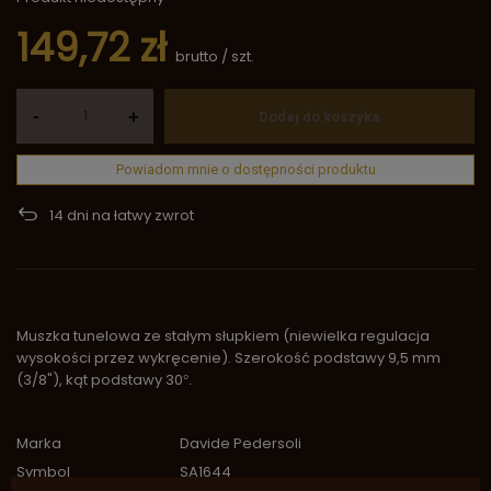
149,72 zł
brutto
/
szt.
-
+
Dodaj do koszyka
Powiadom mnie o dostępności produktu
14
dni na łatwy zwrot
Muszka tunelowa ze stałym słupkiem (niewielka regulacja
wysokości przez wykręcenie). Szerokość podstawy 9,5 mm
(3/8"), kąt podstawy 30
°.
Marka
Davide Pedersoli
Symbol
SA1644