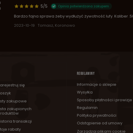
0
5/5
Opinia potwierdzona zakupem
0
Bardzo fajna sprawa żeby wydłużyć żywotność lufy. Kaliber .50
2023-10-19
Tomasz, Koronowo
REGULAMINY
Informacje o sklepie
arejestruj się
Wysyłka
oszyk
Sposoby płatności i prowizje
isty zakupowe
Regulamin
ista zakupionych
roduktów
Polityka prywatności
istoria transakcji
Odstąpienie od umowy
oje rabaty
Zarządzaj plikami cookie