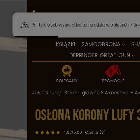
KSIĄŻKI
SAMOOBRONA
SH
DERRINGER GREAT GUN
POLECAMY
PROMOCJE
Jesteś tutaj:
Strona główna
Akcesoria
Ak
Osłona korony lufy 
4.67/5.00
Opinie (3)