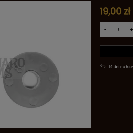
19,00 zł
-
+
14
dni na łat