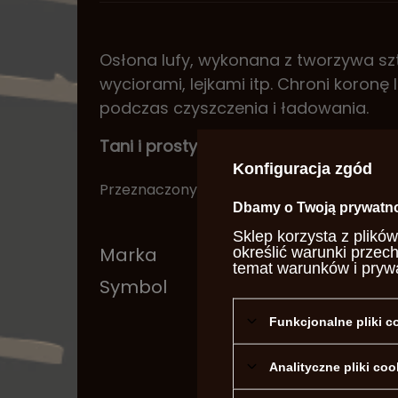
Osłona lufy, wykonana z tworzywa sz
wyciorami, lejkami itp. Chroni koronę 
podczas czyszczenia i ładowania.
Tani i prosty sposób na przedłużenie 
Konfiguracja zgód
Przeznaczony do kalibru .
36-.50.
Średnica 
Dbamy o Twoją prywatn
Sklep korzysta z plików
Marka
Davi
określić warunki przec
temat warunków i pryw
Symbol
SA17
Funkcjonalne pliki 
Analityczne pliki coo