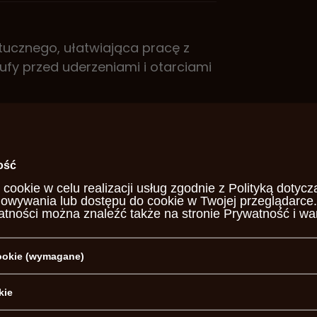
tucznego, ułatwiająca pracę z
lufy przed uderzeniami i otarciami
żywotności lufy!
otworu 8 mm
ość
 cookie w celu realizacji usług zgodnie z
Polityką dotycz
de Pedersoli
howywania lub dostępu do cookie w Twojej przeglądarce.
atności można znaleźć także na stronie
Prywatność i wa
08
cookie (wymagane)
PYTANIA INNYCH KLIENTÓW
kie