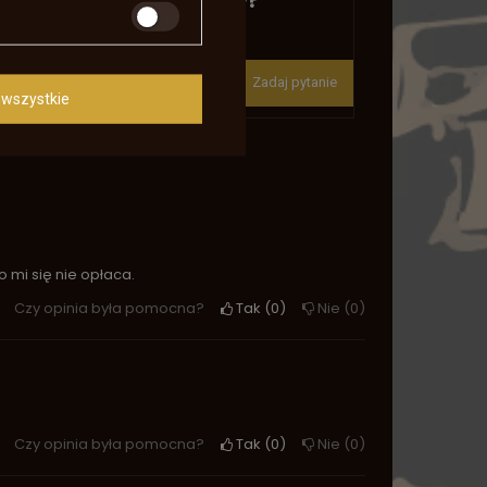
Masz pytania?
Zadaj pytanie a my odpowiemy
niezwłocznie, najciekawsze
Zadaj pytanie
pytania i odpowiedzi publikując
wszystkie
la innych.
 mi się nie opłaca.
Czy opinia była pomocna?
Tak
0
Nie
0
Czy opinia była pomocna?
Tak
0
Nie
0