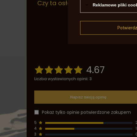
Czy ta osłona będzie dobra do 
Reklamowe pliki coo
Potwierd
4.67
Liczba wystawionych opinii: 3
Napisz swoją opinię
Pokaż tylko opinie potwierdzone zakupem
5
4
1
3