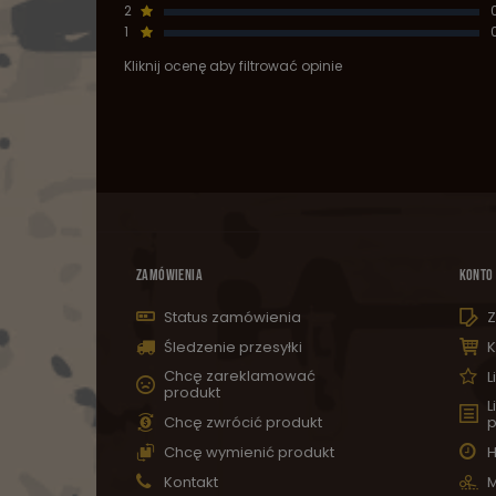
2
1
Kliknij ocenę aby filtrować opinie
ZAMÓWIENIA
KONTO
Status zamówienia
Z
Śledzenie przesyłki
K
Chcę zareklamować
L
produkt
L
Chcę zwrócić produkt
p
Chcę wymienić produkt
H
Kontakt
M