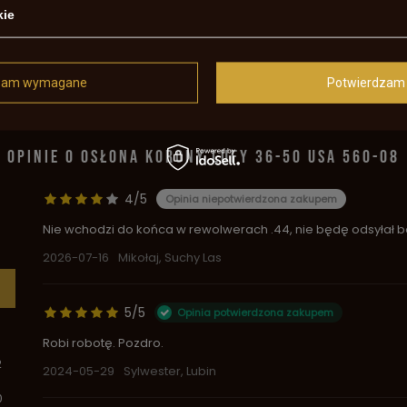
sharpsa kal45 ?
kie
zam wymagane
Potwierdzam 
d
OPINIE O OSŁONA KORONY LUFY 36-50 USA 560-08
4/5
Opinia niepotwierdzona zakupem
Nie wchodzi do końca w rewolwerach .44, nie będę odsyłał bo
2026-07-16
Mikołaj, Suchy Las
5/5
Opinia potwierdzona zakupem
Robi robotę. Pozdro.
2
2024-05-29
Sylwester, Lubin
0