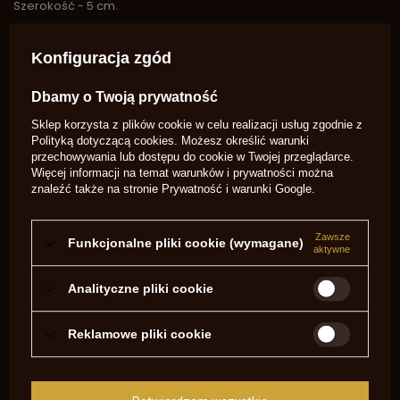
Szerokość - 5 cm.
Grubość - 17 mm.
Konfiguracja zgód
Marka
TDC
Dbamy o Twoją prywatność
Symbol
1735
Sklep korzysta z plików cookie w celu realizacji usług zgodnie z
Potrzebujesz pomocy? Masz pytania?
Polityką dotyczącą cookies
. Możesz określić warunki
przechowywania lub dostępu do cookie w Twojej przeglądarce.
Zadaj pytanie a my odpowiemy
Więcej informacji na temat warunków i prywatności można
niezwłocznie, najciekawsze pytania i
Zadaj pytanie
znaleźć także na stronie
Prywatność i warunki Google
.
odpowiedzi publikując dla innych.
Zawsze
Funkcjonalne pliki cookie (wymagane)
NAPISZ SWOJĄ OPINIĘ
aktywne
Twoja ocena:
Analityczne pliki cookie
5/5
Reklamowe pliki cookie
Treść twojej opinii