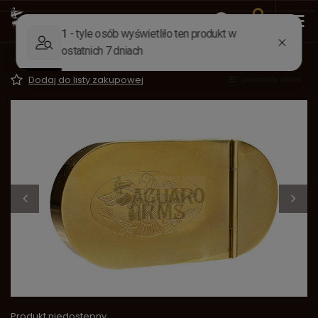
Wstecz
Strona główna
Akcesoria
Życie obozowe
Pudełko na tytoń orzeł
Dodaj do listy zakupowej
Produkt niedostępny