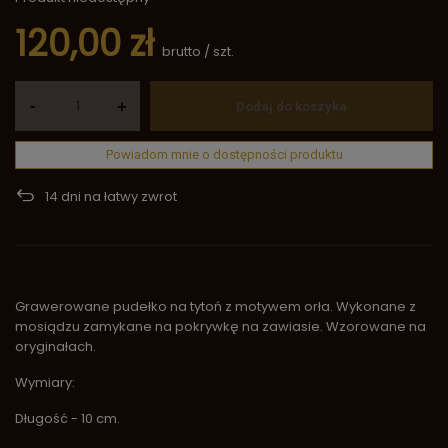
120,00 zł
brutto
/
szt.
-
+
Dodaj do koszyka
Powiadom mnie o dostępności produktu
14
dni na łatwy zwrot
Grawerowane pudełko na tytoń z motywem orła. Wykonane z
mosiądzu zamykane na pokrywkę na zawiasie. Wzorowane na
oryginałach.
Wymiary:
Długość - 10 cm.