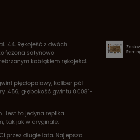
. .44. Rękojeść z dwóch
Zesta
Reming
kończona satynowo.
ebrzanym kabłąkiem rękojeści.
gwint pięciopolowy, kaliber pól
ory .456, głębokość gwintu 0.008"-
Jest to jedyna replika
tak jak w oryginale.
i przez długie lata. Najlepsza