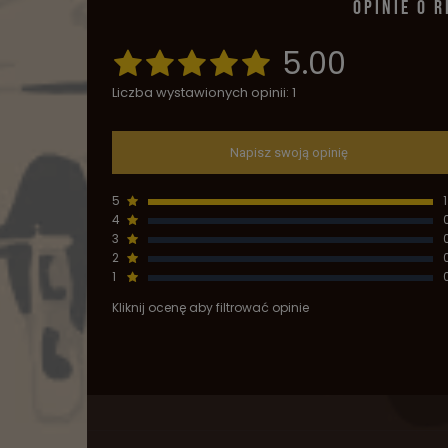
OPINIE O 
5.00
Liczba wystawionych opinii: 1
Napisz swoją opinię
5
1
4
3
2
1
Kliknij ocenę aby filtrować opinie