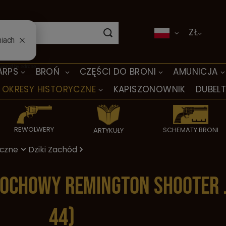
ZŁ
ARPS
BROŃ
CZĘŚCI DO BRONI
AMUNICJA
OKRESY HISTORYCZNE
KAPISZONOWNIK
DUBEL
REWOLWERY
SCHEMATY BRONI
ARTYKUŁY
yczne
Dziki Zachód
chowy Remington Shooter .
44)