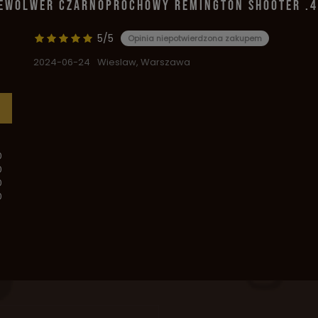
REWOLWER CZARNOPROCHOWY REMINGTON SHOOTER .4
5/5
Opinia niepotwierdzona zakupem
2024-06-24
Wieslaw, Warszawa
0
0
0
0