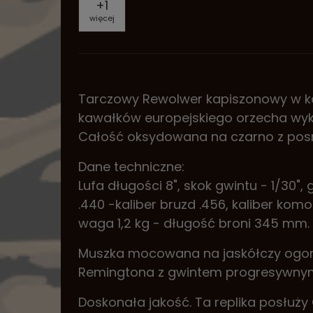
+
1
więcej
Tarczowy Rewolwer kapiszonowy w kal
kawałków europejskiego orzecha wy
Całość oksydowana na czarno z posr
Dane techniczne:
Lufa długości 8", skok gwintu - 1/30", 
.440 -kaliber bruzd .456, kaliber kom
waga 1,2 kg - długość broni 345 mm.
Muszka mocowana na jaskółczy ogon. 
Remingtona z gwintem progresywnym, 
Doskonała jakość. Ta replika posłuży C