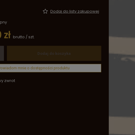
Dodaj do listy zakupowej
ępny
 zł
brutto
/
szt.
Dodaj do koszyka
Powiadom mnie o dostępności produktu
wy zwrot