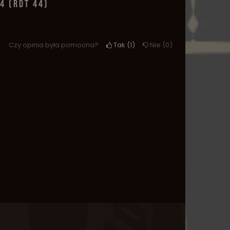
4 (RDT 44)
Czy opinia była pomocna?
Tak
1
Nie
0