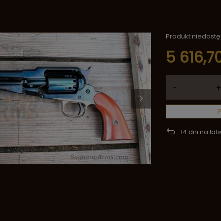
Produkt niedost
5 616,70
-
+
14
dni na łat