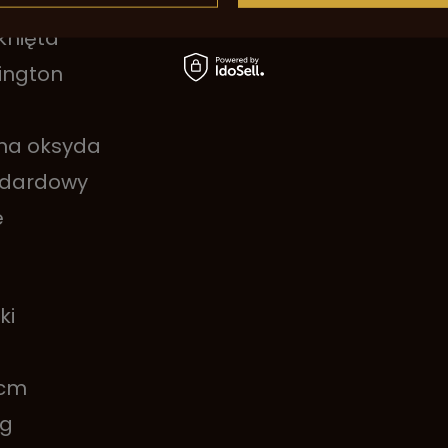
gonalna
nięta
ington
na oksyda
ndardowy
e
ki
5cm
kg