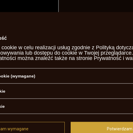
ość
 cookie w celu realizacji usług zgodnie z
Polityką dotycz
howywania lub dostępu do cookie w Twojej przeglądarce.
atności można znaleźć także na stronie
Prywatność i wa
cookie (wymagane)
kie
ta
kie
25
zam wymagane
Potwierdzam 