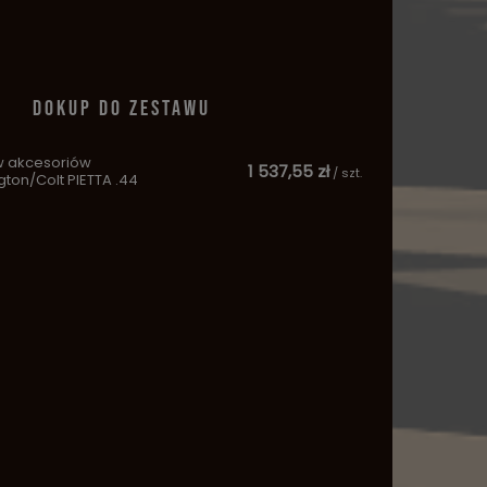
DOKUP DO ZESTAWU
w akcesoriów
1 537,55 zł
/
szt.
ton/Colt PIETTA .44