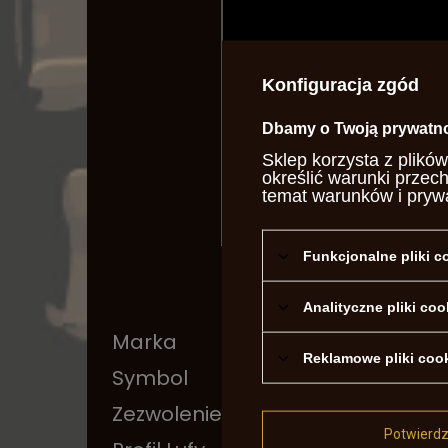
Konfiguracja zgód
Dbamy o Twoją prywatn
Sklep korzysta z plików
określić warunki przec
temat warunków i pryw
Funkcjonalne pliki 
Analityczne pliki coo
Marka
Piet
Reklamowe pliki coo
Symbol
SA18
Zezwolenie na broń
Nie
Potwierd