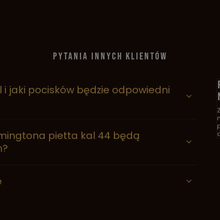
PYTANIA INNYCH KLIENTÓW
l i jaki pocisków będzie odpowiedni
mingtona pietta kal 44 będą
d
m?
e