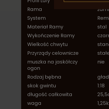
Profil Lufy
okta
Rama
zamk
System
Rem
Materiał Ramy
stal
Wykończenie Ramy
czar
Wielkość chwytu
sta
Przyrządy celownicze
stał
muszka na jaskółczy
nie
ogon
Rodzaj bębna
gład
skok gwintu
1:18
długość całkowita
25,
waga
1,25