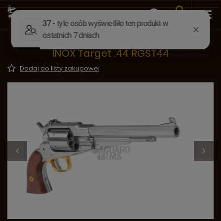
Wstecz
Strona główna
Rewolwery kapiszonowe
Rewolwer czarnoprochowy Remington
INOX Target .44 RGST44
Dodaj do listy zakupowej