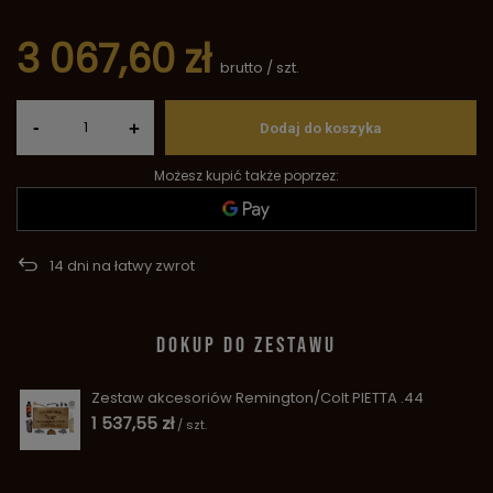
3 067,60 zł
brutto
/
szt.
-
+
Dodaj do koszyka
Możesz kupić także poprzez:
14
dni na łatwy zwrot
DOKUP DO ZESTAWU
Zestaw akcesoriów Remington/Colt PIETTA .44
1 537,55 zł
/
szt.