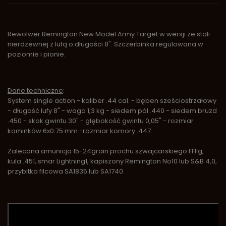
Rewolwer Remington New Model Army Target w wersji ze stali
nierdzewnej z lufą o długości 8". Szczerbinka regulowana w
poziomie i pionie.
Dane techniczne
:
System single action - kaliber .44 cal. - bęben sześciostrzałowy
- długość lufy 8" - waga 1,3 kg - siedem pól .440 - siedem bruzd
.450 - skok gwintu 30" - głębokość gwintu 0,05" - rozmiar
kominków 6x0.75 mm -rozmiar komory .447.
Zalecana amunicja 15-24grain prochu szwajcarskiego FFFg,
kula .451, smar Lightning1, kapiszony Remington No10 lub S&B 4,0,
przybitka filcowa SA1835 lub SA1740.