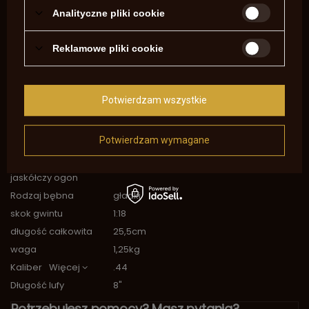
Symbol
SA1841
Analityczne pliki cookie
Zezwolenie na
Nie
broń
Profil Lufy
oktagonalna
Reklamowe pliki cookie
Rama
zamknięta
System
Remington
Potwierdzam wszystkie
Materiał Ramy
stal nierdzewna
Wielkość chwytu
standardowy
Przyrządy
regulowane
Potwierdzam wymagane
celownicze
muszka na
tak
jaskółczy ogon
Rodzaj bębna
gładki
skok gwintu
1:18
długość całkowita
25,5cm
waga
1,25kg
Kaliber
Więcej
.44
Długość lufy
8"
Potrzebujesz pomocy? Masz pytania?