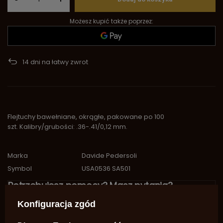
Możesz kupić także poprzez:
14
dni na łatwy zwrot
Flejtuchy bawełniane, okrągłe, pakowane po 100
szt. Kalibry/grubości: .36-.41/0,12 mm.
Marka
Davide Pedersoli
Symbol
USA0536 SA501
Potrzebujesz pomocy? Masz pytania?
Zadaj pytanie a my odpowiemy
Konfiguracja zgód
niezwłocznie, najciekawsze pytania i
Zadaj pytanie
odpowiedzi publikując dla innych.