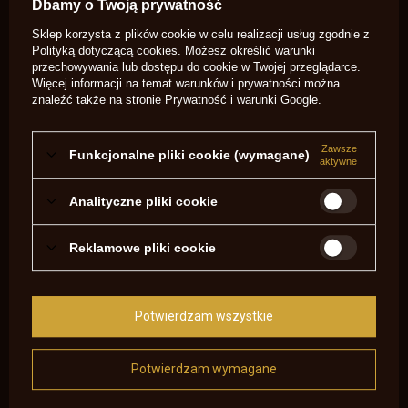
Dbamy o Twoją prywatność
Sklep korzysta z plików cookie w celu realizacji usług zgodnie z
OPINIE O FLEJTUCHY .36-.41/0,12 MM USA 0536
Polityką dotyczącą cookies
. Możesz określić warunki
przechowywania lub dostępu do cookie w Twojej przeglądarce.
5.00
Więcej informacji na temat warunków i prywatności można
znaleźć także na stronie
Prywatność i warunki Google
.
Liczba wystawionych opinii: 1
Zawsze
Funkcjonalne pliki cookie (wymagane)
Napisz swoją opinię
aktywne
Analityczne pliki cookie
Pokaż tylko opinie potwierdzone zakupem
5
1
Reklamowe pliki cookie
4
0
3
0
2
0
1
0
Potwierdzam wszystkie
Kliknij ocenę aby filtrować opinie
Opinia potwierdzona zakupem
Potwierdzam wymagane
5/5