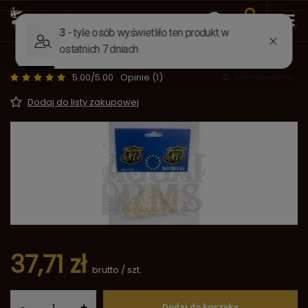
Wstecz
Strona główna
Amunicja
Smary, flejtuchy, przybi
Flejtuchy .36-.41/0,12 mm USA 0536
5.00/5.00
Opinie (1)
Dodaj do listy zakupowej
37,71 zł
brutto
/
szt.
-
+
Dodaj do koszyka