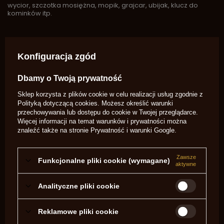
wycior, szczotka mosiężna, mopik, grajcar, ubijak, klucz do
kominków itp.
Marka
Davide Pedersoli
Symbol
USA 331 SA957
Konfiguracja zgód
Kaliber
Więcej
.36
Dbamy o Twoją prywatność
Potrzebujesz pomocy? Masz pytania?
Sklep korzysta z plików cookie w celu realizacji usług zgodnie z
Zadaj pytanie a my odpowiemy
Polityką dotyczącą cookies
. Możesz określić warunki
niezwłocznie, najciekawsze pytania i
Zadaj pytanie
odpowiedzi publikując dla innych.
przechowywania lub dostępu do cookie w Twojej przeglądarce.
Więcej informacji na temat warunków i prywatności można
znaleźć także na stronie
Prywatność i warunki Google
.
OPINIE O ZESTAW DO CZYSZCZENIA I
KONSERWACJI REWOLWERÓW KAPISZONOWYCH
Zawsze
Funkcjonalne pliki cookie (wymagane)
aktywne
USA 331 .36
Analityczne pliki cookie
5.00
Reklamowe pliki cookie
Liczba wystawionych opinii: 1