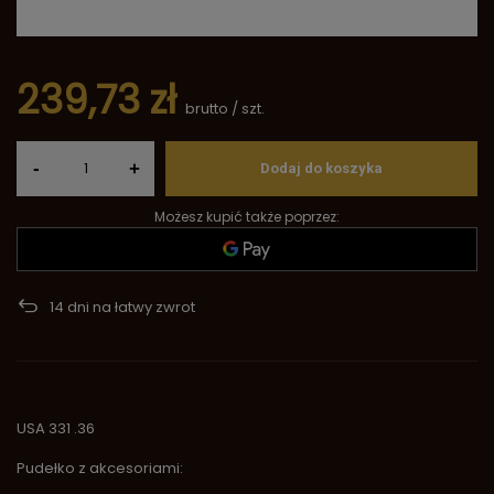
239,73 zł
brutto
/
szt.
-
+
Dodaj do koszyka
Możesz kupić także poprzez:
14
dni na łatwy zwrot
USA 331 .36
Pudełko z akcesoriami: