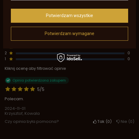
Napisz swoją opinię
Potwierdzam wszystkie
Pokaż tylko opinie potwierdzone zakupem
Potwierdzam wymagane
5
1
4
0
3
0
2
0
1
0
Kliknij ocenę aby filtrować opinie
Opinia potwierdzona zakupem
5/5
Polecam.
2024-11-01
Krzysztof, Kowala
Czy opinia była pomocna?
Tak
0
Nie
0