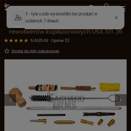
Wstecz
Strona główna
Akcesoria
Akcesoria do czyszcz
Zestaw do czyszczenia i konserwacji
rewolwerów kapiszonowych USA 331 .36
5.00/5.00
Opinie (1)
Dodaj do listy zakupowej