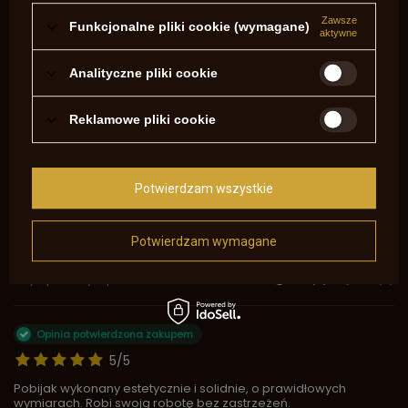
Zawsze
Funkcjonalne pliki cookie (wymagane)
5
5
aktywne
4
0
3
0
Analityczne pliki cookie
2
0
1
0
Reklamowe pliki cookie
Kliknij ocenę aby filtrować opinie
Opinia potwierdzona zakupem
5/5
Potwierdzam wszystkie
Wszystko ok. Bardzo dziękuję :)
2026-05-31
Potwierdzam wymagane
Rafał, Białystok
Czy opinia była pomocna?
Tak
0
Nie
0
Opinia potwierdzona zakupem
5/5
Pobijak wykonany estetycznie i solidnie, o prawidłowych
wymiarach. Robi swoją robotę bez zastrzeżeń.