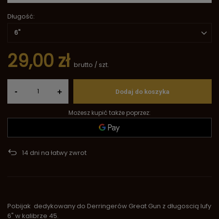
Długość
6''
29,00 zł
brutto
/
szt.
-
+
Dodaj do koszyka
Możesz kupić także poprzez:
14
dni na łatwy zwrot
Pobijak dedykowany do Derringerów Great Gun z długoscią lufy
6" w kalibrze 45.