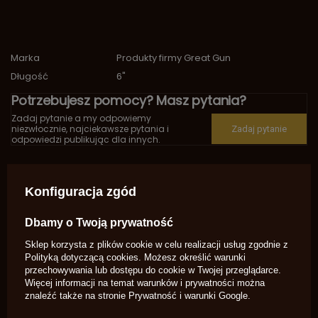
Marka
Produkty firmy Great Gun
Długość
6"
Potrzebujesz pomocy? Masz pytania?
Zadaj pytanie a my odpowiemy
niezwłocznie, najciekawsze pytania i
Zadaj pytanie
odpowiedzi publikując dla innych.
OPINIE O POBIJAK GREAT GUN.45 6"
Konfiguracja zgód
5.00
Dbamy o Twoją prywatność
Liczba wystawionych opinii: 22
Sklep korzysta z plików cookie w celu realizacji usług zgodnie z
Polityką dotyczącą cookies
. Możesz określić warunki
przechowywania lub dostępu do cookie w Twojej przeglądarce.
Napisz swoją opinię
Więcej informacji na temat warunków i prywatności można
znaleźć także na stronie
Prywatność i warunki Google
.
Pokaż tylko opinie potwierdzone zakupem