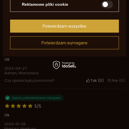
5
2
Reklamowe pliki cookie
4
0
3
0
2
0
1
0
Potwierdzam wszystkie
Kliknij ocenę aby filtrować opinie
Opinia potwierdzona zakupem
Potwierdzam wymagane
5/5
OK
2023-04-27
Adrian, Warszawa
Czy opinia była pomocna?
Tak
0
Nie
0
Opinia potwierdzona zakupem
5/5
Ok
2023-01-26
Mariusz, Markusy