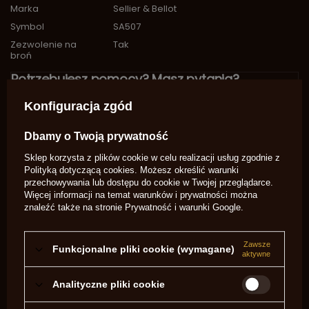
Marka
Sellier & Bellot
Symbol
SA507
Zezwolenie na
Tak
broń
Potrzebujesz pomocy? Masz pytania?
Zadaj pytanie a my odpowiemy
Konfiguracja zgód
niezwłocznie, najciekawsze pytania i
Zadaj pytanie
odpowiedzi publikując dla innych.
Dbamy o Twoją prywatność
OPINIE O AMUNICJA .38 SPECIAL LFN OP. 50 SZT.
Sklep korzysta z plików cookie w celu realizacji usług zgodnie z
Polityką dotyczącą cookies
. Możesz określić warunki
przechowywania lub dostępu do cookie w Twojej przeglądarce.
5.00
Więcej informacji na temat warunków i prywatności można
znaleźć także na stronie
Prywatność i warunki Google
.
Liczba wystawionych opinii: 2
Zawsze
Funkcjonalne pliki cookie (wymagane)
Napisz swoją opinię
aktywne
Analityczne pliki cookie
Pokaż tylko opinie potwierdzone zakupem