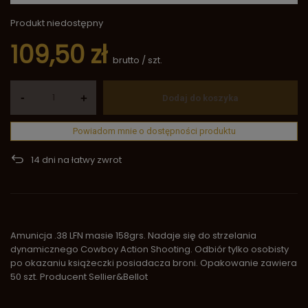
Produkt niedostępny
109,50 zł
brutto
/
szt.
-
+
Dodaj do koszyka
Powiadom mnie o dostępności produktu
14
dni na łatwy zwrot
Amunicja .38 LFN masie 158grs. Nadaje się do strzelania
dynamicznego Cowboy Action Shooting. Odbiór tylko osobisty
po okazaniu książeczki posiadacza broni. Opakowanie zawiera
50 szt. Producent Sellier&Bellot