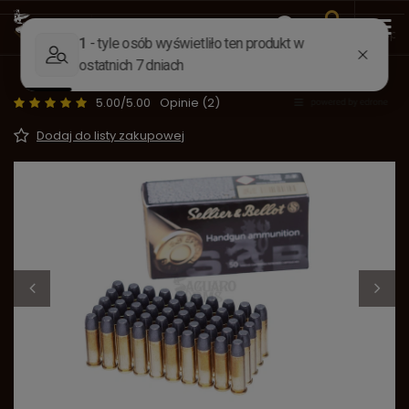
Wstecz
Strona główna
Amunicja
Amunicja scalona, spło
Amunicja .38 Special LFN op. 50 szt.
5.00/5.00
Opinie (2)
Dodaj do listy zakupowej