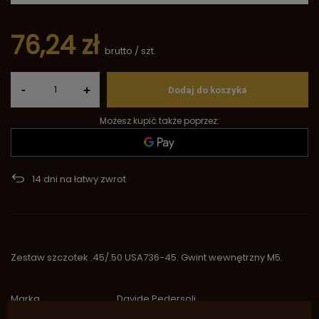
76,24 zł
brutto
/
szt.
-
+
Dodaj do koszyka
Możesz kupić także poprzez:
14
dni na łatwy zwrot
Zestaw szczotek .45/.50 USA736-45. Gwint wewnętrzny M5.
Marka
Davide Pedersoli
Symbol
SA797