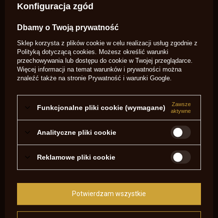
Konfiguracja zgód
Kaliber
Więcej
.31/.40
Potrzebujesz pomocy? Masz pytania?
Dbamy o Twoją prywatność
Zadaj pytanie a my odpowiemy
Sklep korzysta z plików cookie w celu realizacji usług zgodnie z
niezwłocznie, najciekawsze pytania i
Zadaj pytanie
Polityką dotyczącą cookies
. Możesz określić warunki
odpowiedzi publikując dla innych.
przechowywania lub dostępu do cookie w Twojej przeglądarce.
Więcej informacji na temat warunków i prywatności można
znaleźć także na stronie
Prywatność i warunki Google
.
OPINIE O ZESTAW SZCZOTEK .45/.50 USA736-45
Zawsze
5.00
Funkcjonalne pliki cookie (wymagane)
aktywne
Liczba wystawionych opinii: 1
Analityczne pliki cookie
Napisz swoją opinię
Reklamowe pliki cookie
Pokaż tylko opinie potwierdzone zakupem
5
1
Potwierdzam wszystkie
4
0
3
0