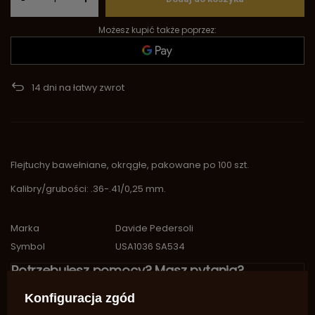
Możesz kupić także poprzez:
14
dni na łatwy zwrot
Flejtuchy bawełniane, okrągłe, pakowane po 100 szt.
Kalibry/grubości: .36-.41/0,25 mm.
Marka
Davide Pedersoli
Symbol
USA1036 SA534
Potrzebujesz pomocy? Masz pytania?
Zadaj pytanie a my odpowiemy
Konfiguracja zgód
niezwłocznie, najciekawsze pytania i
Zadaj pytanie
odpowiedzi publikując dla innych.