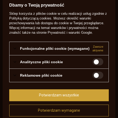
Dbamy o Twoją prywatność
OPINIE O FLEJTUCHY .36-.41/0,25 MM USA 1036
Sklep korzysta z plików cookie w celu realizacji usług zgodnie z
Polityką dotyczącą cookies
. Możesz określić warunki
przechowywania lub dostępu do cookie w Twojej przeglądarce.
5.00
Więcej informacji na temat warunków i prywatności można
znaleźć także na stronie
Prywatność i warunki Google
.
Liczba wystawionych opinii: 1
Zawsze
Funkcjonalne pliki cookie (wymagane)
Napisz swoją opinię
aktywne
Analityczne pliki cookie
Pokaż tylko opinie potwierdzone zakupem
5
1
Reklamowe pliki cookie
4
0
3
0
2
0
1
0
Potwierdzam wszystkie
Kliknij ocenę aby filtrować opinie
Opinia potwierdzona zakupem
Potwierdzam wymagane
5/5