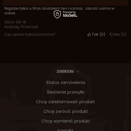
Nigdzie tylko u Was dostałem ten rozmiar. Jakość sama w
sobie.
2024-08-16
Andrzej, Przemyśl
Czy opinia była pomocna?
Tak
0
Nie
0
ZAMÓWIENIA
Status zamówienia
Śledzenie przesyłki
Chcę zareklamować produkt
Chcę zwrócić produkt
Chcę wymienić produkt
Kontakt