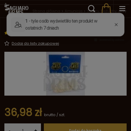
Wstecz
Strona główna
Amunicja
Smary, flejtuchy, przybi
Flejtuchy .36-.41/0,25 mm USA 1036
5.00/5.00
Opinie (1)
Dodaj do listy zakupowej
36,98 zł
brutto
/
szt.
-
+
Dodaj do koszyka