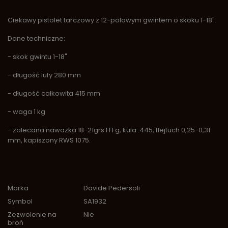
Ciekawy pistolet tarczowy z 12-polowym gwintem o skoku 1-18".
Dane techniczne:
- skok gwintu 1-18"
- długość lufy 280 mm
- długość całkowita 415 mm
- waga 1 kg
- zalecana naważka 18-21grs FFFg, kula .445, flejtuch 0,25-0,31
mm, kapiszony RWS 1075.
Marka
Davide Pedersoli
Symbol
SA1932
Zezwolenie na
Nie
broń