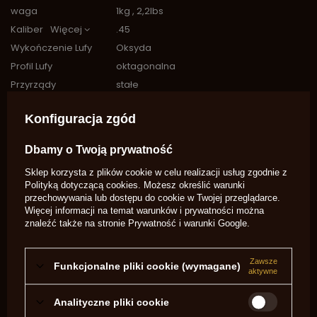
waga
1kg , 2,2lbs
Kaliber
Więcej
.45
Wykończenie Lufy
Oksyda
Profil Lufy
oktagonalna
Przyrządy
stałe
celownicze
Przyśpiesznik
Nie
Konfiguracja zgód
Lufa
Gwintowana
Dbamy o Twoją prywatność
skok gwintu
1:18
Rozmiar
4mm
Sklep korzysta z plików cookie w celu realizacji usług zgodnie z
Kapiszona
Polityką dotyczącą cookies
. Możesz określić warunki
przechowywania lub dostępu do cookie w Twojej przeglądarce.
Gwint Kominka
1/4 x 28 unf
Więcej informacji na temat warunków i prywatności można
Typ zapłonu
kapiszonowy
znaleźć także na stronie
Prywatność i warunki Google
.
Potrzebujesz pomocy? Masz pytania?
Zadaj pytanie a my odpowiemy
Zawsze
Funkcjonalne pliki cookie (wymagane)
niezwłocznie, najciekawsze pytania i
Zadaj pytanie
aktywne
odpowiedzi publikując dla innych.
Analityczne pliki cookie