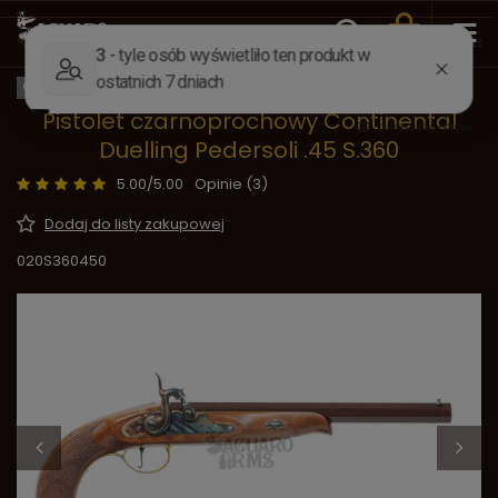
Wstecz
Strona główna
Broń
Czarnoprochowa kapiszo
OKAZJA
Pistolet czarnoprochowy Continental
Duelling Pedersoli .45 S.360
5.00/5.00
Opinie (3)
Dodaj do listy zakupowej
020S360450