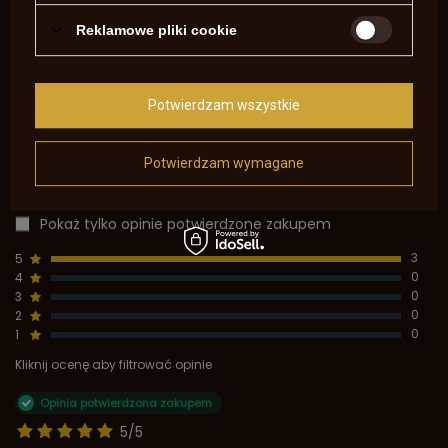
OPINIE O PISTOLET CZARNOPROCHOWY
Reklamowe pliki cookie
CONTINENTAL DUELLING PEDERSOLI .45 S.360
5.00
Potwierdzam wszystkie
Liczba wystawionych opinii: 3
Potwierdzam wymagane
Napisz swoją opinię
Pokaż tylko opinie potwierdzone zakupem
5
3
4
0
3
0
2
0
1
0
Kliknij ocenę aby filtrować opinie
Opinia potwierdzona zakupem
5/5