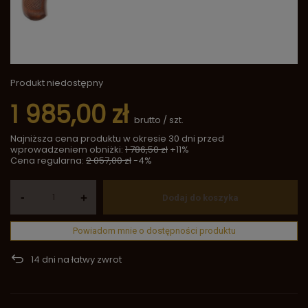
Produkt niedostępny
1 985,00 zł
brutto
/
szt.
Najniższa cena produktu w okresie 30 dni przed
wprowadzeniem obniżki:
1 786,50 zł
+11%
Cena regularna:
2 057,00 zł
-4%
-
+
Dodaj do koszyka
Powiadom mnie o dostępności produktu
14
dni na łatwy zwrot