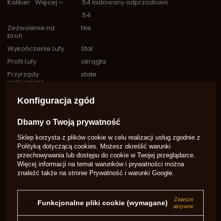
Kaliber
Więcej
.54 ładowany odprzodowo
.54
Zezwolenie na
Nie
broń
Wykończenie Lufy
Stal
Profil Lufy
okrągła
Przyrządy
stałe
celownicze
Przyśpiesznik
Nie
Konfiguracja zgód
Lufa
Gładka
Rozmiar
4mm
Dbamy o Twoją prywatność
Kapiszona
Sklep korzysta z plików cookie w celu realizacji usług zgodnie z
Gwint Kominka
1/4 x 28 unf
Polityką dotyczącą cookies
. Możesz określić warunki
Typ zapłonu
kapiszonowy
przechowywania lub dostępu do cookie w Twojej przeglądarce.
Więcej informacji na temat warunków i prywatności można
Potrzebujesz pomocy? Masz pytania?
znaleźć także na stronie
Prywatność i warunki Google
.
Zadaj pytanie a my odpowiemy
niezwłocznie, najciekawsze pytania i
Zadaj pytanie
odpowiedzi publikując dla innych.
Zawsze
Funkcjonalne pliki cookie (wymagane)
aktywne