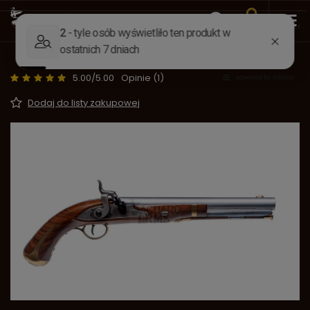
Wstecz
Strona główna
Broń
Czarnoprochowa kapiszo
Pistolet Harper's Ferry 54 - kapiszonowy
5.00/5.00
Opinie (1)
Dodaj do listy zakupowej