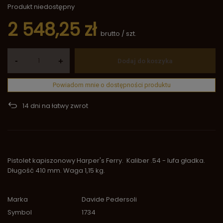
Produkt niedostępny
2 548,25 zł
brutto
/
szt.
-
+
Dodaj do koszyka
Powiadom mnie o dostępności produktu
14
dni na łatwy zwrot
Pistolet kapiszonowy Harper's Ferry. Kaliber .54 - lufa gładka.
Długość 410 mm. Waga 1,15 kg.
Marka
Davide Pedersoli
Symbol
1734