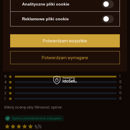
OPINIE O PISTOLET HARPER'S FERRY 54 -
Analityczne pliki cookie
KAPISZONOWY
Reklamowe pliki cookie
5.00
Liczba wystawionych opinii: 1
Potwierdzam wszystkie
Napisz swoją opinię
Potwierdzam wymagane
Pokaż tylko opinie potwierdzone zakupem
5
1
4
0
3
0
2
0
1
0
Kliknij ocenę aby filtrować opinie
Opinia potwierdzona zakupem
5/5