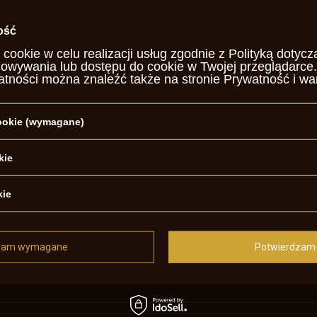
otrzebujesz pomocy? Masz pytania?
Za
ość
, najciekawsze pytania i odpowiedzi publikując dla innych.
 cookie w celu realizacji usług zgodnie z
Polityką dotycz
howywania lub dostępu do cookie w Twojej przeglądarce.
atności można znaleźć także na stronie
Prywatność i wa
NAPISZ SWOJĄ OPINIĘ
Twoja ocena:
cookie (wymagane)
5/5
kie
j opinii
kie
zam wymagane
Potwierdzam 
asne zdjęcie produktu: