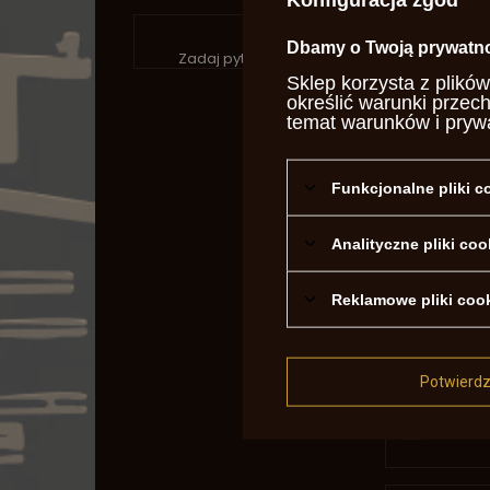
P
Dbamy o Twoją prywatn
Zadaj pytanie a my odpowiemy niezwłocznie
Sklep korzysta z plików
określić warunki przec
temat warunków i pryw
Funkcjonalne pliki 
Analityczne pliki coo
Treść twoje
Reklamowe pliki coo
Potwierd
Dodaj wł