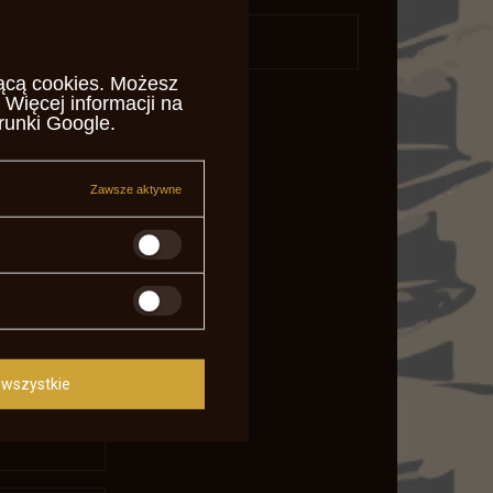
daj pytanie
ącą cookies
. Możesz
 Więcej informacji na
runki Google
.
Zawsze aktywne
wszystkie