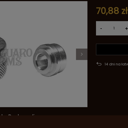
70,88 zł
-
+
14
dni na łat
de Pedersoli