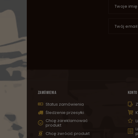
Twoje imię
Twój email
ZAMÓWIENIA
KONTO
Status zamówienia
Z
Śledzenie przesyłki
K
Chcę zareklamować
L
produkt
L
Chcę zwrócić produkt
p