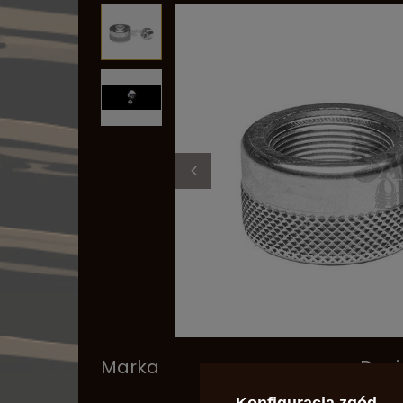
Marka
Davi
Konfiguracja zgód