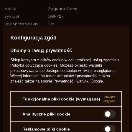
Marka
Saguaro-Arms
Symbol
DGHP27
Wykończenie Lufy
Stal
Profil Lufy
okrągła
Konfiguracja zgód
Przyrządy
stałe
celownicze
Dbamy o Twoją prywatność
Przyśpiesznik
Nie
Lufa
Gładka
Sklep korzysta z plików cookie w celu realizacji usług zgodnie z
Polityką dotyczącą cookies
. Możesz określić warunki
Kaliber
Więcej
.50
przechowywania lub dostępu do cookie w Twojej przeglądarce.
Typ zapłonu
Zamek skałkowy
Więcej informacji na temat warunków i prywatności można
znaleźć także na stronie
Prywatność i warunki Google
.
Potrzebujesz pomocy? Masz pytania?
Zadaj pytanie a my odpowiemy
niezwłocznie, najciekawsze pytania i
Zadaj pytanie
Zawsze
Funkcjonalne pliki cookie (wymagane)
odpowiedzi publikując dla innych.
aktywne
Analityczne pliki cookie
NAPISZ SWOJĄ OPINIĘ
Reklamowe pliki cookie
Twoja ocena: