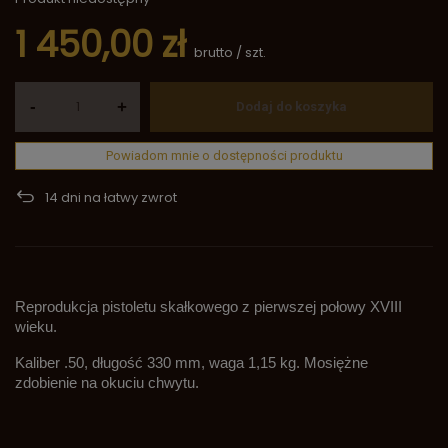
1 450,00 zł
brutto
/
szt.
-
+
Dodaj do koszyka
Powiadom mnie o dostępności produktu
14
dni na łatwy zwrot
Reprodukcja pistoletu skałkowego z pierwszej połowy XVIII
wieku.
Kaliber .50, długość 330 mm, waga 1,15 kg. Mosiężne
zdobienie na okuciu chwytu.