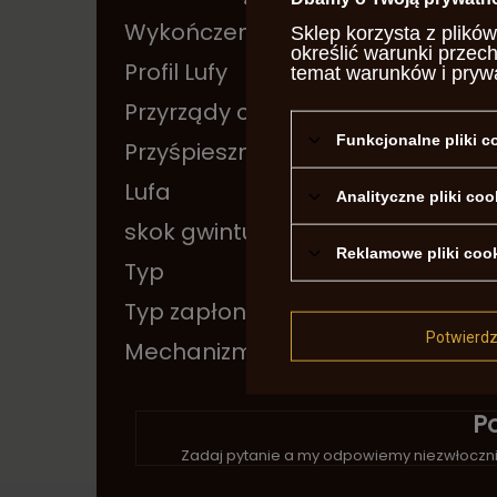
Wykończenie Lufy
Oks
Sklep korzysta z plików
określić warunki przec
Profil Lufy
okrą
temat warunków i pryw
Przyrządy celownicze
stał
Funkcjonalne pliki 
Przyśpiesznik
Nie
Lufa
Gwi
Analityczne pliki coo
skok gwintu
1 - 2
Reklamowe pliki coo
Typ
Powt
Typ zapłonu
cent
Potwierd
Mechanizm Ładowania
sing
P
Zadaj pytanie a my odpowiemy niezwłocznie