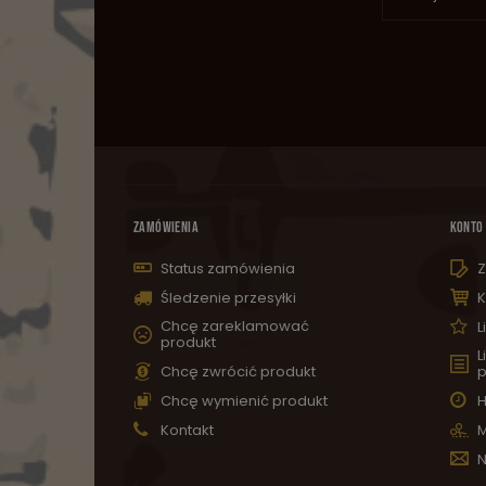
ZAMÓWIENIA
KONTO
Status zamówienia
Z
Śledzenie przesyłki
K
Chcę zareklamować
L
produkt
L
Chcę zwrócić produkt
p
Chcę wymienić produkt
H
Kontakt
M
N