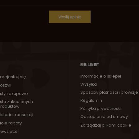
Wyślij opinię
REGULAMINY
Informacje o sklepie
arejestruj się
Wysyłka
oszyk
Sposoby płatności i prowizje
isty zakupowe
Regulamin
ista zakupionych
roduktów
Polityka prywatności
istoria transakcji
Odstąpienie od umowy
oje rabaty
Zarządzaj plikami cookie
ewsletter