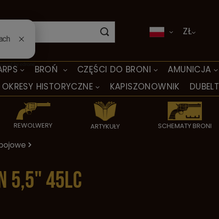
ZŁ
ARPS
BROŃ
CZĘŚCI DO BRONI
AMUNICJA
OKRESY HISTORYCZNE
KAPISZONOWNIK
DUBEL
REWOLWERY
SCHEMATY BRONI
ARTYKUŁY
bojowe
n 5,5" 45LC