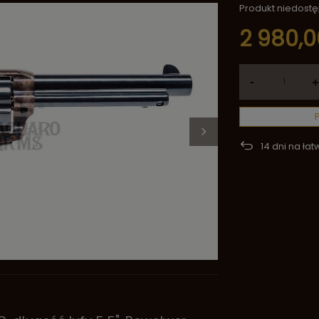
Produkt niedost
2 980,0
-
+
14
dni na łat