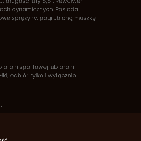
, długość lufy 5,5". Rewolwer
jach dynamicznych. Posiada
nowe sprężyny, pogrubioną muszkę
roni sportowej lub broni
ki, odbiór tylko i wyłącznie
ti
006
C
ość