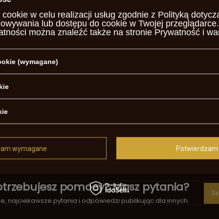
yda
 cookie w celu realizacji usług zgodnie z
Polityką dotycz
howywania lub dostępu do cookie w Twojej przeglądarce.
gła
atności można znaleźć także na stronie
Prywatność i wa
e
cookie (wymagane)
ntowana
kie
0
kie
arzalna
ralny zapłon
zam wymagane
Potwierdzam 
le action
otrzebujesz pomocy? Masz pytania?
Za
, najciekawsze pytania i odpowiedzi publikując dla innych.