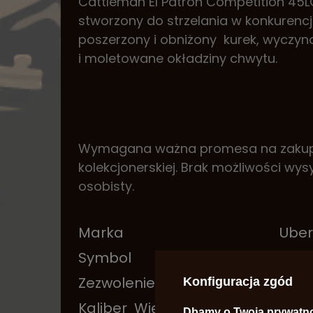
Cattleman El Patron Competition 45LC
stworzony do strzelania w konkurenc
poszerzony i obniżony kurek, wyczy
i moletowane okładziny chwytu.
Wymagana ważna promesa na zakup b
kolekcjonerskiej. Brak możliwości wysył
osobisty.
Marka
Uber
Symbol
UB2
Zezwolenie na broń
Tak
Konfiguracja zgód
Kaliber
Więcej
45L
Dbamy o Twoją prywatn