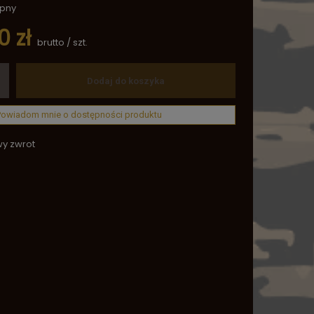
ępny
0 zł
brutto
/
szt.
Dodaj do koszyka
Powiadom mnie o dostępności produktu
wy zwrot