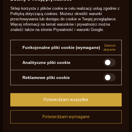
Sklep korzysta z plików cookie w celu realizacji usług zgodnie z
Polityką dotyczącą cookies
. Możesz określić warunki
NAPISZ SWOJĄ OPINIĘ
przechowywania lub dostępu do cookie w Twojej przeglądarce.
Więcej informacji na temat warunków i prywatności można
Twoja ocena:
znaleźć także na stronie
Prywatność i warunki Google
.
5/5
Zawsze
Funkcjonalne pliki cookie (wymagane)
aktywne
Treść twojej opinii
Analityczne pliki cookie
Reklamowe pliki cookie
Dodaj własne zdjęcie produktu:
Potwierdzam wszystkie
Potwierdzam wymagane
Twoje imię