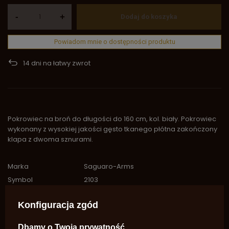
-
+
Dodaj do koszyka
Powiadom mnie o dostępności produktu
14
dni na łatwy zwrot
Pokrowiec na broń do długości do 160 cm, kol. biały. Pokrowiec
wykonany z wysokiej jakości gęsto tkanego płótna zakończony
klapa z dwoma sznurami.
Marka
Saguaro-Arms
Symbol
2103
Potrzebujesz pomocy? Masz pytania?
Konfiguracja zgód
Zadaj pytanie a my odpowiemy
niezwłocznie, najciekawsze pytania i
Zadaj pytanie
odpowiedzi publikując dla innych.
Dbamy o Twoją prywatność