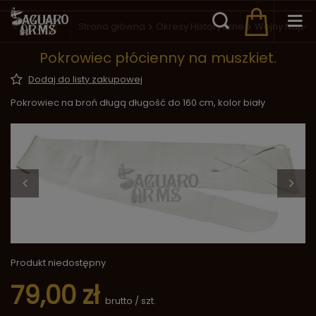
Wstecz
Strona główna
Okresy Historyczne
Wojny Napol
Pokrowiec płócienny na muszkiet.
Dodaj do listy zakupowej
Pokrowiec na broń długą długość do 160 cm, kolor biały
Produkt niedostępny
79,00 zł
brutto
/
szt.