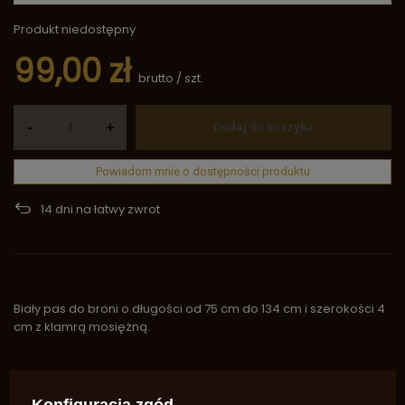
Produkt niedostępny
99,00 zł
brutto
/
szt.
-
+
Dodaj do koszyka
Powiadom mnie o dostępności produktu
14
dni na łatwy zwrot
Biały pas do broni o długości od 75 cm do 134 cm i szerokości 4
cm z klamrą mosiężną.
Marka
Saguaro-Arms
Symbol
2138