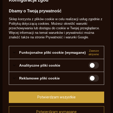
Konfiguracja zgód
Potrzebujesz pomocy? Masz pytania?
Dbamy o Twoją prywatność
Zadaj pytanie a my odpowiemy
niezwłocznie, najciekawsze pytania i
Zadaj pytanie
Sklep korzysta z plików cookie w celu realizacji usług zgodnie z
odpowiedzi publikując dla innych.
Polityką dotyczącą cookies
. Możesz określić warunki
przechowywania lub dostępu do cookie w Twojej przeglądarce.
Więcej informacji na temat warunków i prywatności można
NAPISZ SWOJĄ OPINIĘ
znaleźć także na stronie
Prywatność i warunki Google
.
Twoja ocena:
Zawsze
5/5
Funkcjonalne pliki cookie (wymagane)
aktywne
Analityczne pliki cookie
Treść twojej opinii
Reklamowe pliki cookie
Potwierdzam wszystkie
Dodaj własne zdjęcie produktu:
Potwierdzam wymagane