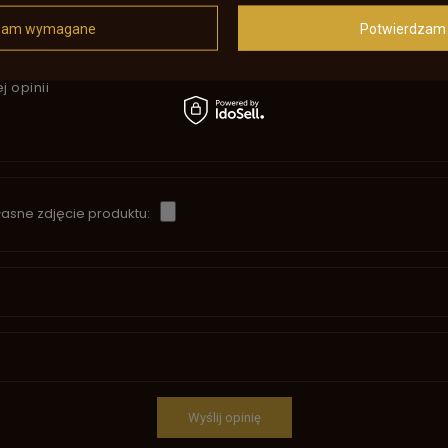
5/5
zam wymagane
Potwierdzam 
j opinii
asne zdjęcie produktu:
Wyślij opinię