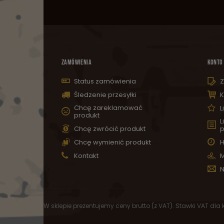
ZAMÓWIENIA
KONTO
Status zamówienia
Z
Śledzenie przesyłki
K
Chcę zareklamować
L
produkt
L
Chcę zwrócić produkt
p
Chcę wymienić produkt
H
Kontakt
M
N
W sklepie prezentujemy ceny brutto (z VAT).
Stawki VAT dla