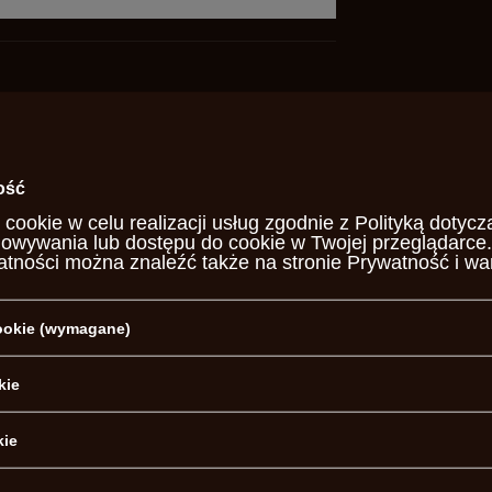
ej, do broni ładowanej
ość
de Pedersoli
 cookie w celu realizacji usług zgodnie z
Polityką dotycz
howywania lub dostępu do cookie w Twojej przeglądarce.
24 SA592
atności można znaleźć także na stronie
Prywatność i wa
otrzebujesz pomocy? Masz pytania?
cookie (wymagane)
Za
, najciekawsze pytania i odpowiedzi publikując dla innych.
kie
NAPISZ SWOJĄ OPINIĘ
kie
Twoja ocena: