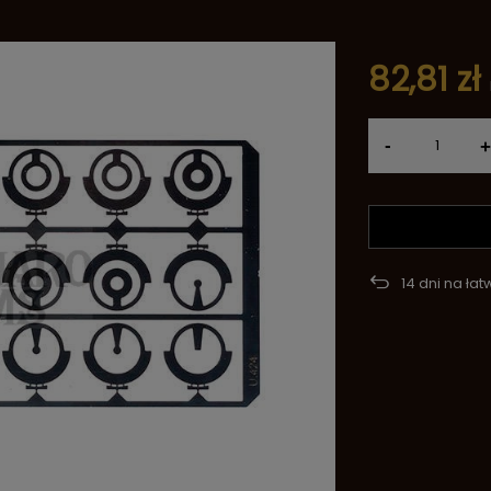
82,81 zł
-
+
14
dni na łat