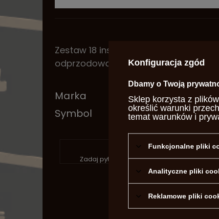
Zestaw 18 insertów do muszki tunelow
odprzodowo.
Konfiguracja zgód
Dbamy o Twoją prywatn
Marka
Davi
Sklep korzysta z plików
określić warunki przec
Symbol
USA4
temat warunków i pryw
P
Funkcjonalne pliki 
Zadaj pytanie a my odpowiemy niezwłocznie
Analityczne pliki coo
Reklamowe pliki coo