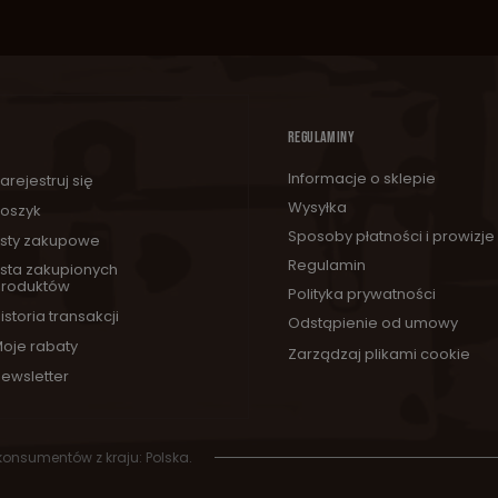
REGULAMINY
Informacje o sklepie
arejestruj się
Wysyłka
oszyk
Sposoby płatności i prowizje
isty zakupowe
Regulamin
ista zakupionych
roduktów
Polityka prywatności
istoria transakcji
Odstąpienie od umowy
oje rabaty
Zarządzaj plikami cookie
ewsletter
 konsumentów z kraju:
Polska
.