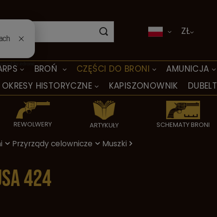
ZŁ
ARPS
BROŃ
CZĘŚCI DO BRONI
AMUNICJA
OKRESY HISTORYCZNE
KAPISZONOWNIK
DUBEL
REWOLWERY
SCHEMATY BRONI
ARTYKUŁY
i
Przyrządy celownicze
Muszki
USA 424