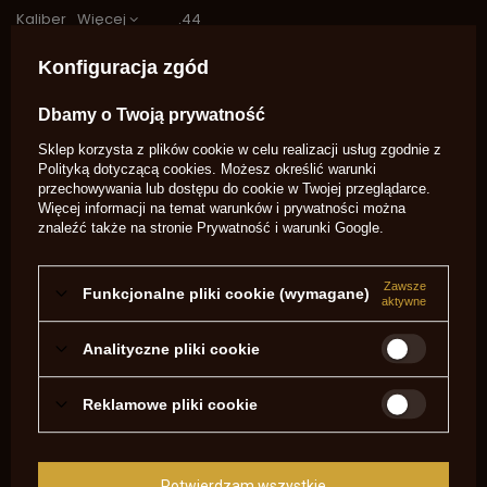
Kaliber
Więcej
.44
Kulolejka Colt 44
wysokość 3,5 cm
Konfiguracja zgód
szerokość 7 cm
długość 18 cm
Dbamy o Twoją prywatność
Rodzaj Pocisku
Kula
Sklep korzysta z plików cookie w celu realizacji usług zgodnie z
Potrzebujesz pomocy? Masz pytania?
Polityką dotyczącą cookies
. Możesz określić warunki
przechowywania lub dostępu do cookie w Twojej przeglądarce.
Zadaj pytanie a my odpowiemy
Więcej informacji na temat warunków i prywatności można
niezwłocznie, najciekawsze pytania i
Zadaj pytanie
znaleźć także na stronie
Prywatność i warunki Google
.
odpowiedzi publikując dla innych.
Zawsze
NAPISZ SWOJĄ OPINIĘ
Funkcjonalne pliki cookie (wymagane)
aktywne
Twoja ocena:
Analityczne pliki cookie
5/5
Reklamowe pliki cookie
Treść twojej opinii
Potwierdzam wszystkie