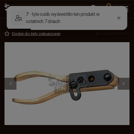
Wstecz
Strona główna
Elaboracja
Odlewanie kul
Kokil
Kulolejka Colt .44
Dodaj do listy zakupowej