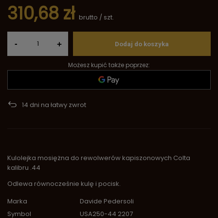
310,68 zł
brutto
/
szt.
-
+
Dodaj do koszyka
Możesz kupić także poprzez:
14
dni na łatwy zwrot
Kulolejka mosiężna do rewolwerów kapiszonowych Colta
kalibru .44
Odlewa równocześnie kulę i pocisk.
Marka
Davide Pedersoli
Symbol
USA250-44 2207