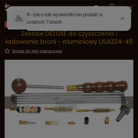
Wstecz
Strona główna
Akcesoria
Akcesoria do czyszcz
PROMOCJA
Zestaw DELUXE do czyszczenia i
ładowania broni - aluminiowy USA324-45
Dodaj do listy zakupowej