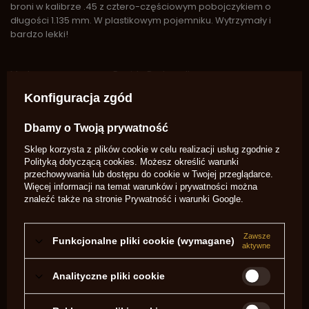
broni w kalibrze .45 z cztero-częściowym pobojczykiem o
długości 1.135 mm. W plastikowym pojemniku. Wytrzymały i
bardzo lekki!
Marka
Davide Pedersoli
Symbol
USA324 450
Konfiguracja zgód
Kaliber
Więcej
40/45
Dbamy o Twoją prywatność
PYTANIA INNYCH KLIENTÓW
Sklep korzysta z plików cookie w celu realizacji usług zgodnie z
Polityką dotyczącą cookies
. Możesz określić warunki
przechowywania lub dostępu do cookie w Twojej przeglądarce.
Witam Czy ten zestaw może być wykorzystany do broni kal.
Więcej informacji na temat warunków i prywatności można
44? Pozdrawiam serdecznie.
znaleźć także na stronie
Prywatność i warunki Google
.
Potrzebujesz pomocy? Masz pytania?
Zadaj pytanie a my odpowiemy
Zawsze
Funkcjonalne pliki cookie (wymagane)
niezwłocznie, najciekawsze pytania i
Zadaj pytanie
aktywne
odpowiedzi publikując dla innych.
Analityczne pliki cookie
NAPISZ SWOJĄ OPINIĘ