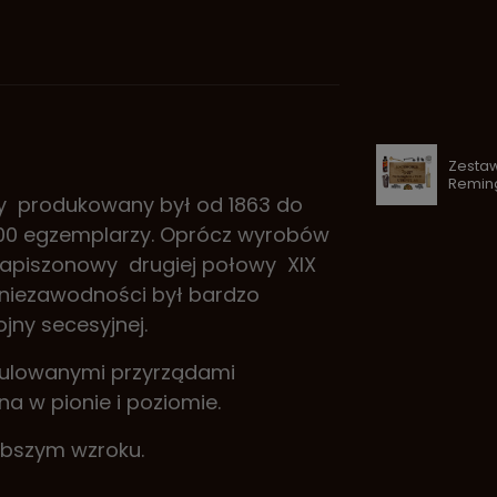
Zesta
Reming
 produkowany był od 1863 do
 000 egzemplarzy. Oprócz wyrobów
 kapiszonowy drugiej połowy XIX
az niezawodności był bardzo
jny secesyjnej.
egulowanymi przyrządami
a w pionie i poziomie.
abszym wzroku.