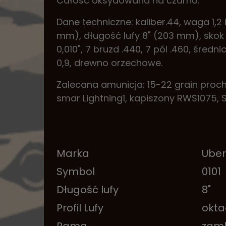
Całość oksydowana na czarno.
Dane techniczne: kaliber.44, waga 1,2
mm), długość lufy 8" (203 mm), skok 
0,010", 7 bruzd .440, 7 pól .460, śred
0,9, drewno orzechowe.
Zalecana amunicja: 15-22 grain proch
smar Lightning1, kapiszony RWS1075, S
Marka
Uber
Symbol
0101
Długość lufy
8"
Profil Lufy
okta