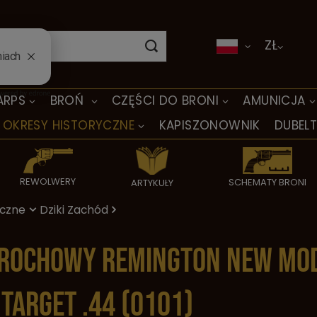
ZŁ
ARPS
BROŃ
CZĘŚCI DO BRONI
AMUNICJA
OKRESY HISTORYCZNE
KAPISZONOWNIK
DUBEL
REWOLWERY
SCHEMATY BRONI
ARTYKUŁY
yczne
Dziki Zachód
rochowy Remington New Mo
Target .44 (0101)