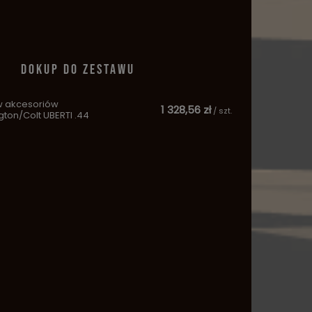
DOKUP DO ZESTAWU
w akcesoriów
1 328,56 zł
/
szt.
ton/Colt UBERTI .44