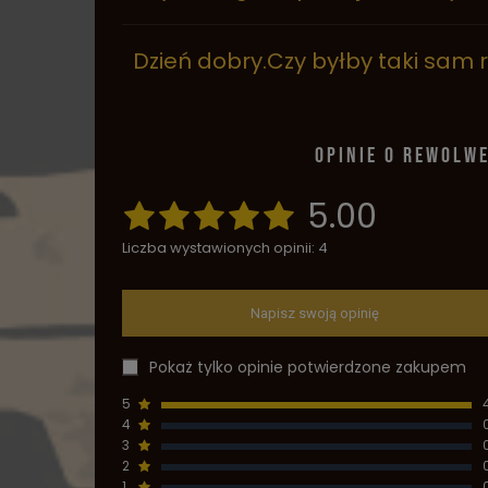
Dzień dobry.Czy byłby taki sam 
OPINIE O REWOLW
5.00
Liczba wystawionych opinii: 4
Napisz swoją opinię
Pokaż tylko opinie potwierdzone zakupem
5
4
3
2
1