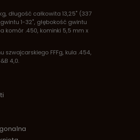
 kg, długość całkowita 13,25" (337
gwintu 1-32", głębokość gwintu
nica komór .450, kominki 5,5 mm x
u szwajcarskiego FFFg, kula .454,
&B 4,0.
ti
gonalna