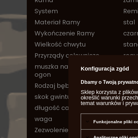
Rama
zamk
System
Rem
Materiał Ramy
stal
Wykończenie Ramy
czar
Wielkość chwytu
sta
Przyrządy celownicze
regu
muszka na jaskółczy
tak
Konfiguracja zgód
ogon
Dbamy o Twoją prywatn
Rodzaj bębna
gład
Sklep korzysta z plików
skok gwintu
1:18
określić warunki przec
temat warunków i pryw
długość całkowita
34c
waga
1,25
Funkcjonalne pliki 
Zezwolenie na broń
Nie
Analityczne pliki coo