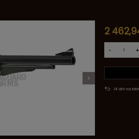
2 462,94
-
+
14
dni na łat