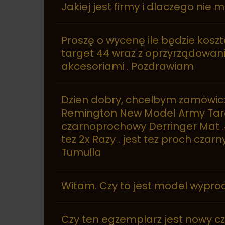
Jakiej jest firmy i dlaczego nie
Proszę o wycenę ile będzie kos
target 44 wraz z oprzyrządowan
akcesoriami . Pozdrawiam
Dzien dobry, chcelbym zamöwic
Remington New Model Army Target
czarnoprochowy Derringer Mat .45
tez 2x Razy . jest tez proch cza
Tumulla
Witam. Czy to jest model wypr
Czy ten egzemplarz jest nowy c