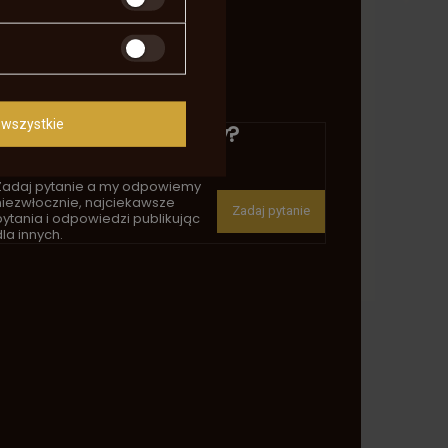
wszystkie
Potrzebujesz pomocy?
Masz pytania?
Zadaj pytanie a my odpowiemy
niezwłocznie, najciekawsze
Zadaj pytanie
pytania i odpowiedzi publikując
la innych.