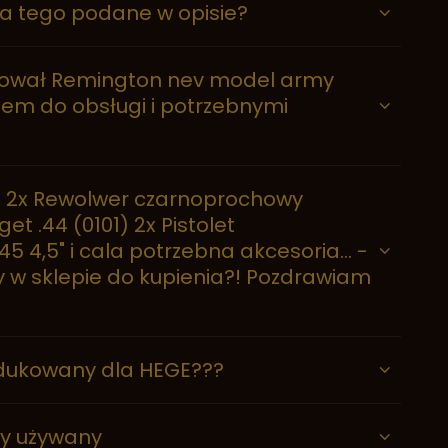
 ma tego podane w opisie?
ztował Remington nev model army
iem do obsługi i potrzebnymi
: 2x Rewolwer czarnoprochowy
 .44 (0101) 2x Pistolet
 4,5" i cala potrzebna akcesoria... -
rny w sklepie do kupienia?! Pozdrawiam
odukowany dla HEGE???
zy używany