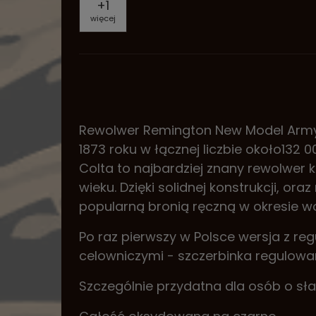
+
1
więcej
Rewolwer Remington New Model Army
1873 roku w łącznej liczbie około132
Colta to najbardziej znany rewolwer
wieku. Dzięki solidnej konstrukcji, or
popularną bronią ręczną w okresie wo
Po raz pierwszy w Polsce wersja z r
celowniczymi - szczerbinka regulowan
Szczególnie przydatna dla osób o sł