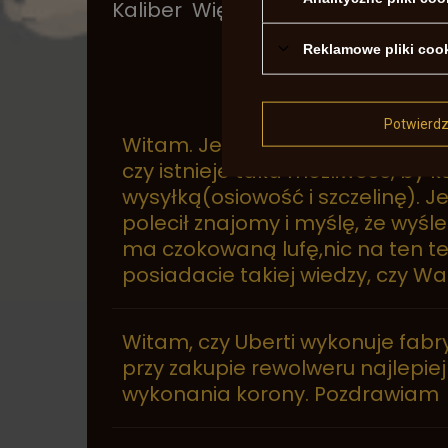
Kaliber
Więcej
.44
Reklamowe pliki coo
Potwierd
Witam. Jestem zainteresowany 
czy istnieje taka możliwość, by 
wysyłką(osiowość i szczelinę).
polecił znajomy i myślę, że wyś
ma czokowaną lufę,nic na ten tem
posiadacie takiej wiedzy, czy W
Witam, czy Uberti wykonuje fabry
przy zakupie rewolweru najlepi
wykonania korony. Pozdrawiam