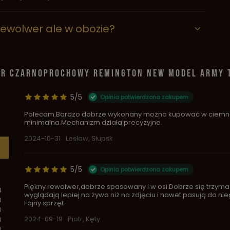
rewolwer ale w obozie?
ER CZARNOPROCHOWY REMINGTON NEW MODEL ARMY T
5/5
Opinia potwierdzona zakupem
Polecam.Bardzo dobrze wykonany można kupować w ciemno.
minimalna.Mechanizm działa precyzyjne.
2024-10-31
Lesław, Słupsk
5/5
Opinia potwierdzona zakupem
Piękny rewolwer,dobrze spasowany i w osi.Dobrze się trzyma
4
wyglądają lepiej na żywo niż na zdjęciu i nawet pasują do nieg
0
Fajny sprzęt
0
2024-09-19
Piotr, Kęty
0
0