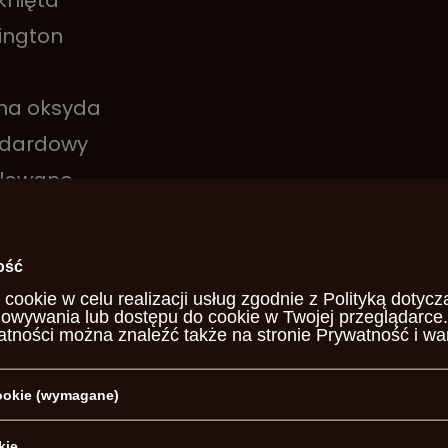
nięta
ington
na oksyda
ndardowy
lowane
ość
ki
 cookie w celu realizacji usług zgodnie z
Polityką dotycz
howywania lub dostępu do cookie w Twojej przeglądarce.
atności można znaleźć także na stronie
Prywatność i wa
m
kg
cookie (wymagane)
kie