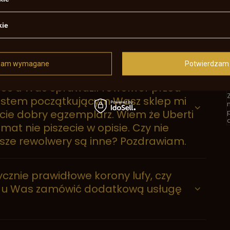
kie
PYTANIA INNYCH KLIENTÓW
zam wymagane
Potwierdzam 
zakupem,chciałbym się dowiedzieć
ktoś u Was sprawdził rewolwer przed
 Jestem początkującym Wasz sklep mi
lecie dobry egzemplarz. Wiem że Uberti
d
at nie piszecie w opisie. Czy nie
asze rewolwery są inne? Pozdrawiam.
cznie prawidłowe korony lufy, czy
ej u Was zamówić dodatkową usługę