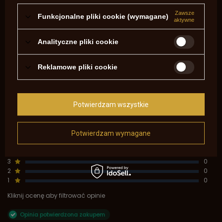
odpowiedzi publikując dla innych.
Zawsze
Funkcjonalne pliki cookie (wymagane)
aktywne
OPINIE O SZCZYPCE DO KOKIL LYMAN
Analityczne pliki cookie
5.00
Reklamowe pliki cookie
Liczba wystawionych opinii: 2
Napisz swoją opinię
Potwierdzam wszystkie
Pokaż tylko opinie potwierdzone zakupem
Potwierdzam wymagane
5
2
4
0
3
0
2
0
1
0
Kliknij ocenę aby filtrować opinie
Opinia potwierdzona zakupem