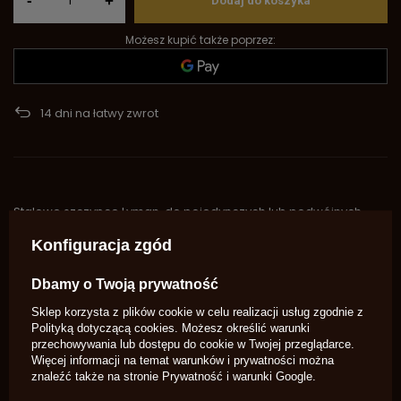
-
+
Dodaj do koszyka
Możesz kupić także poprzez:
14
dni na łatwy zwrot
Stalowe szczypce Lyman, do pojedynczych lub podwójnych
form, pasują również do kokil Pedersoli.
Konfiguracja zgód
Marka
Lyman
Dbamy o Twoją prywatność
Symbol
2671
Sklep korzysta z plików cookie w celu realizacji usług zgodnie z
Kaliber
Więcej
x
Polityką dotyczącą cookies
. Możesz określić warunki
przechowywania lub dostępu do cookie w Twojej przeglądarce.
Potrzebujesz pomocy? Masz pytania?
Więcej informacji na temat warunków i prywatności można
znaleźć także na stronie
Prywatność i warunki Google
.
Zadaj pytanie a my odpowiemy
niezwłocznie, najciekawsze pytania i
Zadaj pytanie