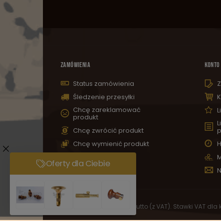
ZAMÓWIENIA
KONTO
Status zamówienia
Z
Śledzenie przesyłki
K
Chcę zareklamować
L
produkt
L
Chcę zwrócić produkt
p
Chcę wymienić produkt
H
Kontakt
M
N
W sklepie prezentujemy ceny brutto (z VAT).
Stawki VAT dla