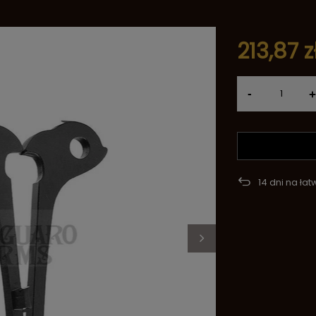
213,87 z
-
+
14
dni na łat