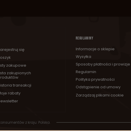
REGULAMINY
Informacje o sklepie
arejestruj się
Wysyłka
oszyk
Sposoby płatności i prowizje
isty zakupowe
Regulamin
ista zakupionych
roduktów
Polityka prywatności
istoria transakcji
Odstąpienie od umowy
oje rabaty
Zarządzaj plikami cookie
ewsletter
 konsumentów z kraju:
Polska
.