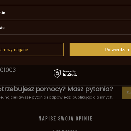
obsługę broni, ale także zwiększa
kie
ów, wyrzutnik Sharps .45
kie
, będąc nieocenionym
lectwie.
zam wymagane
Potwierdzam 
de Pedersoli
01003
otrzebujesz pomocy? Masz pytania?
Za
, najciekawsze pytania i odpowiedzi publikując dla innych.
NAPISZ SWOJĄ OPINIĘ