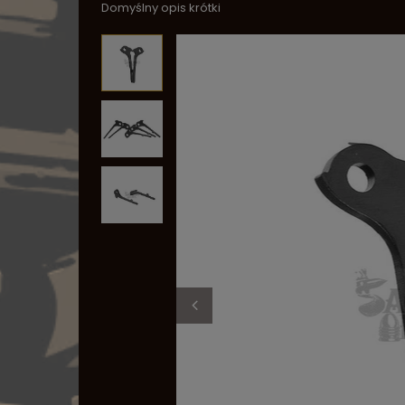
Domyślny opis krótki