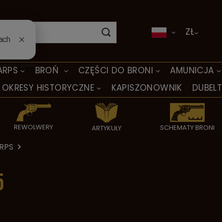
ZŁ
ARPS
BROŃ
CZĘŚCI DO BRONI
AMUNICJA
OKRESY HISTORYCZNE
KAPISZONOWNIK
DUBEL
REWOLWERY
SCHEMATY BRONI
ARTYKUŁY
ARPS
5