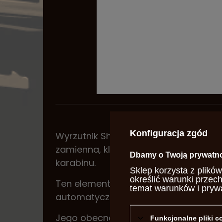
Konfiguracja zgód
Wyrzutnik Sharps .45 od Davide Pede
zamienna, kluczowa dla wygodnego i
Dbamy o Twoją prywatn
karabinu.
Sklep korzysta z plików
określić warunki przec
Ten element jest niezbędny w karabi
temat warunków i pryw
automatyczne wystrzelenie łuski z lu
Jego obecność eliminuje konieczno
Funkcjonalne pliki 