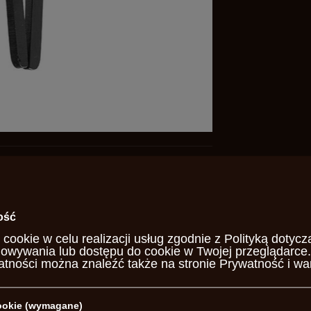
rsoli to niezawodna część
 bezpiecznego użytkowania
ość
 cookie w celu realizacji usług zgodnie z
Polityką dotycz
howywania lub dostępu do cookie w Twojej przeglądarce.
nach Sharps, ponieważ umożliwia
atności można znaleźć także na stronie
Prywatność i wa
fy podczas otwierania lewaru.
ść manualnego usuwania gorącej
cookie (wymagane)