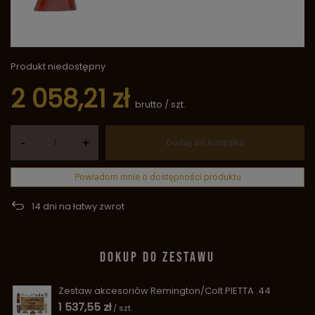
Produkt niedostępny
2 058,21 zł
brutto
/
szt.
-
+
Dodaj do koszyka
Powiadom mnie o dostępności produktu
14
dni na łatwy zwrot
DOKUP DO ZESTAWU
Zestaw akcesoriów Remington/Colt PIETTA .44
1 537,55 zł
/
szt.