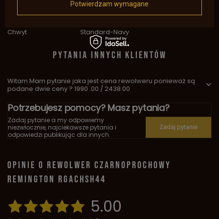
Potwierdzam wymagane
Kaliber
Więcej
.44
Długość lufy
5,5"
Chwyt
Standard-Navy
PYTANIA INNYCH KLIENTÓW
Witam Mam pytanie jaka jest cena rewolweru ponieważ są
podane dwie ceny ? 1990 .00 / 2438.00
Potrzebujesz pomocy? Masz pytania?
Zadaj pytanie a my odpowiemy
niezwłocznie, najciekawsze pytania i
Zadaj pytanie
odpowiedzi publikując dla innych.
OPINIE O REWOLWER CZARNOPROCHOWY
REMINGTON RGACHSH44
5.00