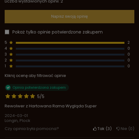
Liczba wystawionych opinii: 2
Napisz swoją opinię
Pokaż tylko opinie potwierdzone zakupem
5
2
4
0
3
0
2
0
1
0
Kliknij ocenę aby filtrować opinie
Opinia potwierdzona zakupem
5/5
Rewolwer z Hartowana Rama Wygląda Super
2024-03-01
Longin, Plock
Czy opinia była pomocna?
Tak
3
Nie
0