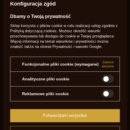
Marka
Pietta
Konfiguracja zgód
Symbol
SA1839
Dbamy o Twoją prywatność
Zezwolenie na
Nie
broń
Sklep korzysta z plików cookie w celu realizacji usług zgodnie z
Profil Lufy
oktagonalna
Polityką dotyczącą cookies
. Możesz określić warunki
przechowywania lub dostępu do cookie w Twojej przeglądarce.
Rama
zamknięta
Więcej informacji na temat warunków i prywatności można
System
Remington
znaleźć także na stronie
Prywatność i warunki Google
.
Materiał Ramy
stal
Wykończenie
czarna oksyda
Zawsze
Ramy
Funkcjonalne pliki cookie (wymagane)
aktywne
Wielkość chwytu
standardowy
Analityczne pliki cookie
Przyrządy
stałe
celownicze
muszka na
tak
Reklamowe pliki cookie
jaskółczy ogon
Rodzaj bębna
gładki
skok gwintu
1:18
Potwierdzam wszystkie
długość całkowita
31cm
waga
1,25kg