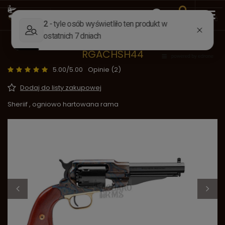
Wstecz
Strona główna
Okresy Historyczne
Dziki Zachód
Rewolwer czarnoprochowy Remington
RGACHSH44
5.00/5.00
Opinie (2)
Dodaj do listy zakupowej
Sheriif , ogniowo hartowana rama