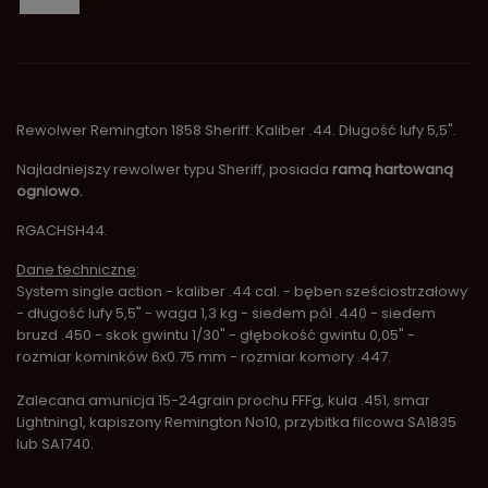
Rewolwer Remington 1858 Sheriff. Kaliber .44. Długość lufy 5,5".
Najładniejszy rewolwer typu Sheriff, posiada
ramą hartowaną
ogniowo.
RGACHSH44.
Dane techniczne
:
System single action - kaliber .44 cal. - bęben sześciostrzałowy
- długość lufy 5,5" - waga 1,3 kg - siedem pól .440 - siedem
bruzd .450 - skok gwintu 1/30" - głębokość gwintu 0,05" -
rozmiar kominków 6x0.75 mm - rozmiar komory .447.
Zalecana amunicja 15-24grain prochu FFFg, kula .451, smar
Lightning1, kapiszony Remington No10, przybitka filcowa SA1835
lub SA1740.