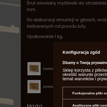
Śrut ołowiany myśliwski do strzelania 
mm.
Do elaboracji amunicji w gilzach, ora
ładowanych od przodu lufy.
Opakowanie 1 kg.
Konfiguracja zgód
Dbamy o Twoją prywatn
Zestaw akcesoriów 12ga
Sklep korzysta z plików
określić warunki przec
temat warunków i pryw
Zestaw akcesoriów 20ga
Funkcjonalne pliki 
Marka
Sag
Analityczne pliki coo