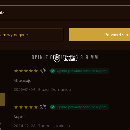
kie
otrzebujesz pomocy? Masz pytania?
Za
zam wymagane
Potwierdzam 
, najciekawsze pytania i odpowiedzi publikując dla innych.
OPINIE O ŚRUT 1KG 3,9 MM
5/5
Opinia potwierdzona zakupem
Mi pasuje
2026-01-04
Błażej, Domanice
5/5
Opinia potwierdzona zakupem
Super
5
2024-12-23
Tadeusz, Koluszki
0