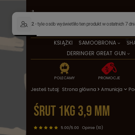
KSIĄŻKI
SAMOOBRONA
SH
DERRINGER GREAT GUN
POLECAMY
PROMOCJE
Jesteś tutaj:
Strona główna
Amunicja
Poc
Śrut 1kg 3,9 mm
5.00/5.00
Opinie (10)