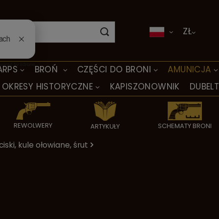
ZŁ
ARPS
BROŃ
CZĘŚCI DO BRONI
AMUNICJA
OKRESY HISTORYCZNE
KAPISZONOWNIK
DUBEL
REWOLWERY
SCHEMATY BRONI
ARTYKUŁY
iski, kule ołowiane, śrut