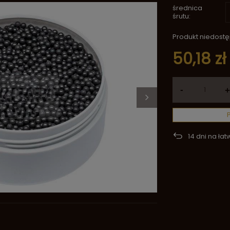
średnica
śrutu
Produkt niedost
50,18 zł
-
+
14
dni na łat