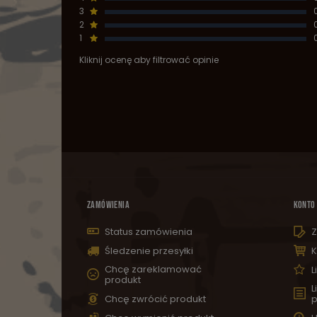
3
2
1
Kliknij ocenę aby filtrować opinie
ZAMÓWIENIA
KONTO
Status zamówienia
Z
Śledzenie przesyłki
K
Chcę zareklamować
L
produkt
L
Chcę zwrócić produkt
p