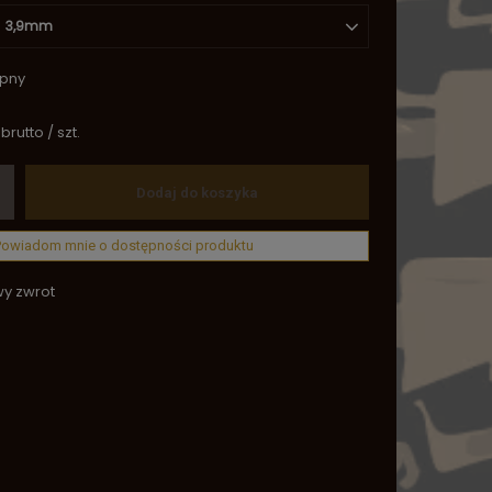
3,9mm
ępny
brutto
/
szt.
Dodaj do koszyka
Powiadom mnie o dostępności produktu
wy zwrot