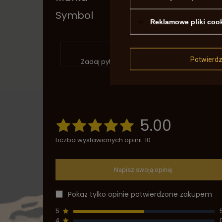
Symbol
2793
Reklamowe pliki coo
P
Potwierd
Zadaj pytanie a my odpowiemy niezwłocznie
5.00
Liczba wystawionych opinii: 10
Napisz swoją opinię
Pokaż tylko opinie potwierdzone zakupem
5
4