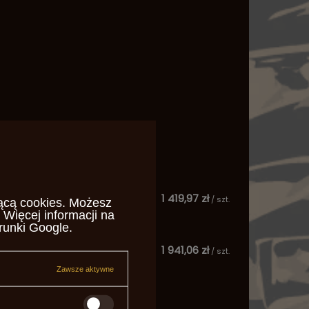
1 419,97 zł
/
szt.
ącą cookies
. Możesz
 Więcej informacji na
runki Google
.
1 941,06 zł
/
szt.
Zawsze aktywne