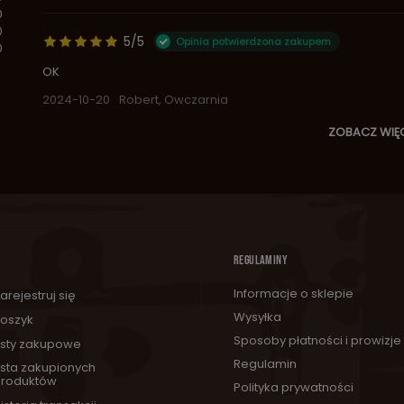
0
0
5/5
Opinia potwierdzona zakupem
0
OK
2024-10-20
Robert, Owczarnia
ZOBACZ WIĘ
REGULAMINY
Informacje o sklepie
arejestruj się
Wysyłka
oszyk
Sposoby płatności i prowizje
isty zakupowe
Regulamin
ista zakupionych
roduktów
Polityka prywatności