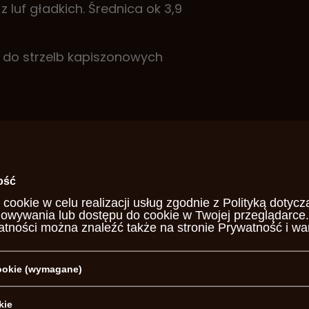
z luf gładkich. Średnica ok 3,9
z do strzelb kapiszonowych
OSZCZĘDŹ KUPUJĄC WIĘCEJ
ość
 cookie w celu realizacji usług zgodnie z
Polityką dotycz
howywania lub dostępu do cookie w Twojej przeglądarce.
atności można znaleźć także na stronie
Prywatność i wa
cookie (wymagane)
uaro-Arms
kie